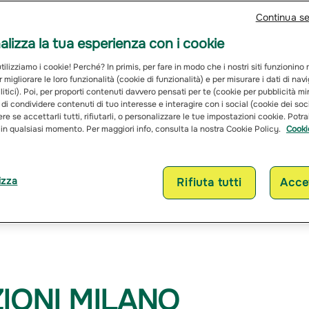
Continua s
lizza la tua esperienza con i cookie
ilizziamo i cookie! Perché? In primis, per fare in modo che i nostri siti funzionino
r migliorare le loro funzionalità (cookie di funzionalità) e per misurare i dati di na
itici). Poi, per proporti contenuti davvero pensati per te (cookie per pubblicità mi
 di condividere contenuti di tuo interesse e interagire con i social (cookie dei soc
re se accettarli tutti, rifiutarli, o personalizzare le tue impostazioni cookie. Potr
 in qualsiasi momento. Per maggiori info, consulta la nostra Cookie Policy.
Cooki
izza
Rifiuta tutti
Accet
ASSICURAZIONI MI
IONI MILANO