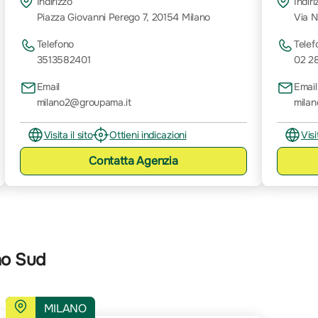
Indirizzo
Indiri
Piazza Giovanni Perego 7, 20154 Milano
Via N
Telefono
Telef
3513582401
02 2
Email
Email
milano2@groupama.it
mila
Visita il sito
Ottieni indicazioni
Visi
Contatta
Agenzia
no Sud
MILANO