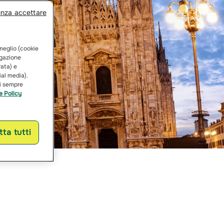
enza accettare
 meglio (cookie
vigazione
rata) e
ial media).
ai sempre
e Policy
ta tutti
LANO