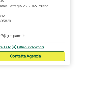
zzo
atale Battaglia 26, 20127 Milano
ono
895829
no7@groupama.it
ta il sito
Ottieni indicazioni
Contatta
Agenzia