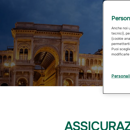
Persona
Anche noi ut
tecnici), pe
(cookie anal
permetterti
Puoi sceglie
modificarle
Personal
ASSICURAZ