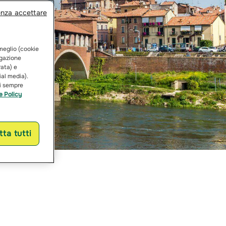
enza accettare
 meglio (cookie
vigazione
rata) e
ial media).
ai sempre
e Policy
ta tutti
ia