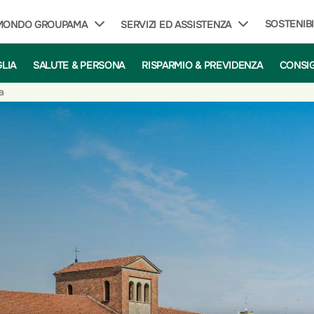
SOSTENIBI
 MONDO GROUPAMA
SERVIZI ED ASSISTENZA
GLIA
SALUTE & PERSONA
RISPARMIO & PREVIDENZA
CONSIG
a