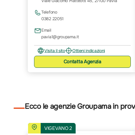
Viale Giacomo Matteotti 45, 27100 Pavia
Telefono
0382 22051
Email
pavia1@groupama.it
Visita il sito
Ottieni indicazioni
Contatta
Agenzia
Ecco le agenzie Groupama in provi
VIGEVANO 2