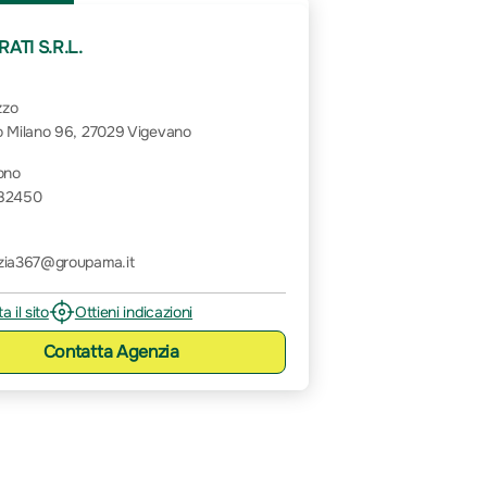
ATI S.R.L.
zzo
 Milano 96, 27029 Vigevano
ono
82450
zia367@groupama.it
ta il sito
Ottieni indicazioni
Contatta
Agenzia