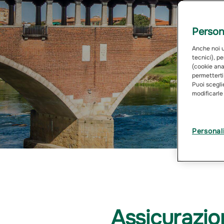
Persona
Anche noi ut
tecnici), pe
(cookie anal
permetterti
Puoi sceglie
modificarle
Personal
Assicurazio