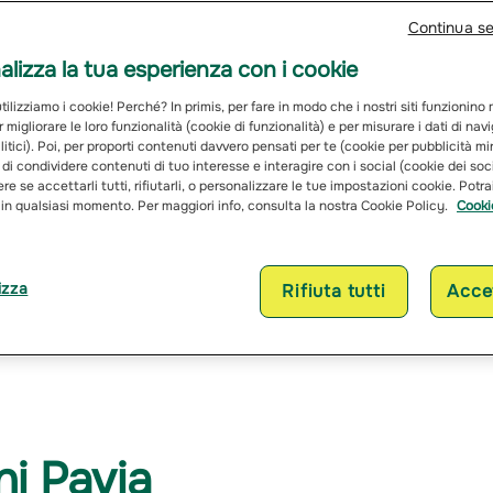
Continua s
lizza la tua esperienza con i cookie
ilizziamo i cookie! Perché? In primis, per fare in modo che i nostri siti funzionino
r migliorare le loro funzionalità (cookie di funzionalità) e per misurare i dati di na
itici). Poi, per proporti contenuti davvero pensati per te (cookie per pubblicità mi
 di condividere contenuti di tuo interesse e interagire con i social (cookie dei soc
re se accettarli tutti, rifiutarli, o personalizzare le tue impostazioni cookie. Potr
 in qualsiasi momento. Per maggiori info, consulta la nostra Cookie Policy.
Cooki
izza
Rifiuta tutti
Accet
Assicurazioni Pav
ni Pavia