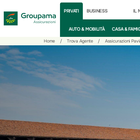
PRIVATI
BUSINESS
IL
AUTO & MOBILITÀ
CASA & FAMI
Salta
Vai
Vai
Home
/
Trova Agente
/
Assicurazioni Pavi
al
ai
alle
contenuto
prodotti
azioni
per
rapide
la
sezione
Privati