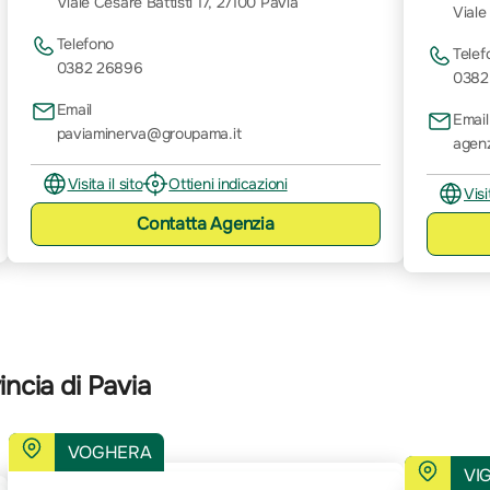
Viale Cesare Battisti 17, 27100 Pavia
Viale
Telefono
Telef
0382 26896
0382
Email
Email
paviaminerva@groupama.it
agen
Visita il sito
Ottieni indicazioni
Visi
Contatta
Agenzia
ncia di Pavia
VOGHERA
VI