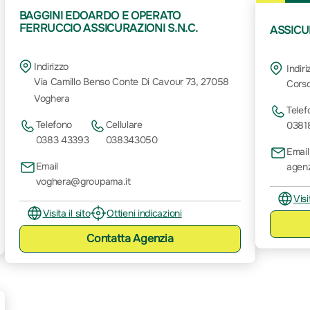
BAGGINI EDOARDO E OPERATO
FERRUCCIO ASSICURAZIONI S.N.C.
ASSICUR
Indirizzo
Indiri
Via Camillo Benso Conte Di Cavour 73, 27058
Corso
Voghera
Telef
Telefono
Cellulare
0381
0383 43393
038343050
Email
Email
agen
voghera@groupama.it
Visi
Visita il sito
Ottieni indicazioni
Contatta
Agenzia