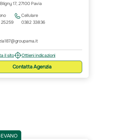
 Bligny 17, 27100 Pavia
ono
Cellulare
 25259
0382 33836
zia187@groupama.it
ta il sito
Ottieni indicazioni
Contatta
Agenzia
GEVANO