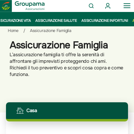
AREA
OP
CERCA
CLIENTI
ME
Salta
Vai
Vai
SICURAZIONE VITA
ASSICURAZIONE SALUTE
ASSICURAZIONE INFORTUNI
al
ai
alle
contenuto
prodotti
azioni
Home
/
Assicurazione Famiglia
per
rapide
Assicurazione Famiglia
la
sezione
L’assicurazione famiglia ti offre la serenità di
Privati
affrontare gli imprevisti proteggendo chi ami.
Richiedi il tuo preventivo e scopri cosa copra e come
funziona.
Casa