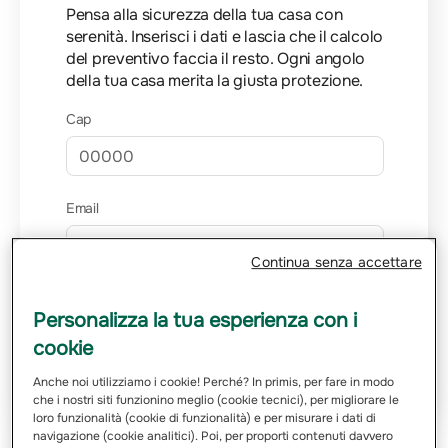
Pensa alla sicurezza della tua casa con
serenità. Inserisci i dati e lascia che il calcolo
del preventivo faccia il resto. Ogni angolo
della tua casa merita la giusta protezione.
Cap
Email
Continua senza accettare
Ho letto e ho compreso
l’informativa sulle finalità
e sulle
modalità del trattamento dei miei dati personali
Personalizza la tua esperienza con i
cookie
Richiedi Preventivo
Anche noi utilizziamo i cookie! Perché? In primis, per fare in modo
che i nostri siti funzionino meglio (cookie tecnici), per migliorare le
loro funzionalità (cookie di funzionalità) e per misurare i dati di
navigazione (cookie analitici). Poi, per proporti contenuti davvero