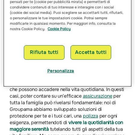
pensati per te (cookie per pubblicità mirata) e permetterti di
condividere contenuti di tuo interesse e interagire con i social
(cookie dei social media). Puoi scegliere se accettarli tutti, rifiutarli,
Assicurazione sulla
o personalizzare le tue impostazioni cookie. Potrai sempre
modificarle in qualsiasi momento. Per maggiori info, consulta la
nostra Cookie Policy.
Cookie Policy
famiglia: la protezione dei
propri cari inizia da qui
Rifiuta tutti
Accetta tutti
Prevenzione è la parola chiave per salvaguardare i
propri cari: la famiglia è il nostro bene più prezioso e
Personalizza
merita di essere protetta ogni giorno. Tuttavia, non è
sempre facile anticipare e gestire tutti gli
imprevisti
che possono accadere nella vita quotidiana. In questi
casi, poter contare su un’efficace
assicurazione
per
tutta la famiglia può rivelarsi fondamentale: noi di
Groupama abbiamo sviluppato soluzioni di
protezione per te e i tuoi cari, una
polizza
per ogni
esigenza, permettendoti di
vivere la quotidianità con
maggiore serenità
tutelando tutti gli aspetti della tua