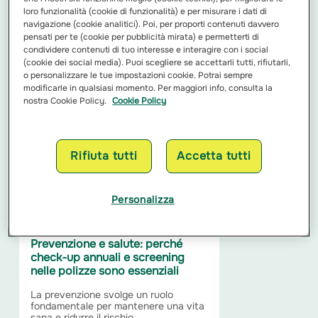
loro funzionalità (cookie di funzionalità) e per misurare i dati di
navigazione (cookie analitici). Poi, per proporti contenuti davvero
Assicurazione per Home Office:
pensati per te (cookie per pubblicità mirata) e permetterti di
proteggi il tuo spazio di lavoro
condividere contenuti di tuo interesse e interagire con i social
(cookie dei social media). Puoi scegliere se accettarli tutti, rifiutarli,
Il mondo del lavoro ha subito
o personalizzare le tue impostazioni cookie. Potrai sempre
trasformazioni significative nel corso
dei decenni. Dalla rigidità delle...
modificarle in qualsiasi momento. Per maggiori info, consulta la
nostra Cookie Policy.
Cookie Policy
Leggi di più
Rifiuta tutti
Accetta tutti
Personalizza
Prevenzione e salute: perché
check-up annuali e screening
nelle polizze sono essenziali
La prevenzione svolge un ruolo
fondamentale per mantenere una vita
sana e ridurre il rischio...