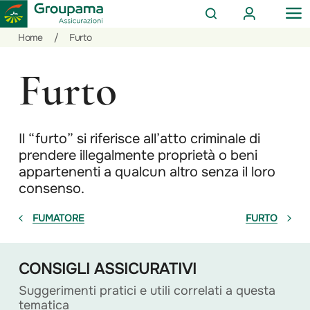
AREA
OP
CERCA
CLIENTI
ME
Salta
Vai
Vai
Home
/
Furto
al
ai
alle
contenuto
prodotti
azioni
Furto
per
rapide
la
sezione
Privati
Il “furto” si riferisce all’atto criminale di
prendere illegalmente proprietà o beni
appartenenti a qualcun altro senza il loro
consenso.
FUMATORE
FURTO
CONSIGLI ASSICURATIVI
Suggerimenti pratici e utili correlati a questa
tematica