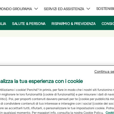
SOSTENIBI
 MONDO GROUPAMA
SERVIZI ED ASSISTENZA
GLIA
SALUTE & PERSONA
RISPARMIO & PREVIDENZA
CONSIG
Continua s
Privacy
lizza la tua esperienza con i cookie
ilizziamo i cookie! Perché? In primis, per fare in modo che i nostri siti funzionino
r migliorare le loro funzionalità (cookie di funzionalità) e per misurare i dati di na
itici). Poi, per proporti contenuti davvero pensati per te (cookie per pubblicità mi
 di condividere contenuti di tuo interesse e interagire con i social (cookie dei soc
re se accettarli tutti, rifiutarli, o personalizzare le tue impostazioni cookie. Potr
 in qualsiasi momento. Per maggiori info, consulta la nostra Cookie Policy.
Cooki