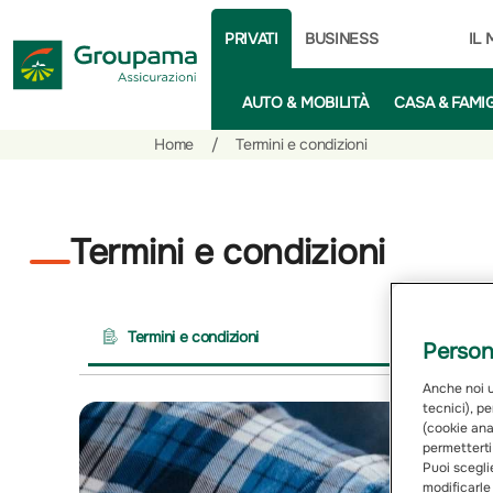
PRIVATI
BUSINESS
IL
AUTO & MOBILITÀ
CASA & FAMI
Salta
Vai
Vai
Home
/
Termini e condizioni
al
ai
alle
contenuto
prodotti
azioni
per
rapide
Termini e condizioni
la
sezione
Privati
Termini e condizioni
Persona
Anche noi ut
tecnici), pe
(cookie anal
permetterti
Puoi sceglie
modificarle