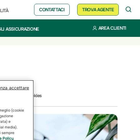
CONTATTACI
TROVA AGENTE
LITÀ
AREA CLIENTI
LI ASSICURAZIONE
enza accettare
Cookies
 meglio (cookie
vigazione
rata) e
ial media).
ai sempre
e Policy