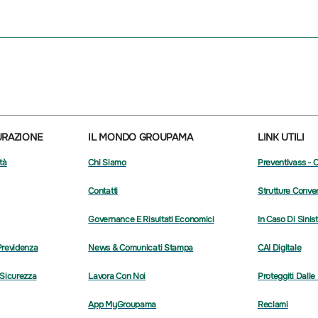
URAZIONE
IL MONDO GROUPAMA
LINK UTILI
tà
Chi Siamo
Preventivass - 
Contatti
Strutture Conve
Governance E Risultati Economici
In Caso Di Sinis
Previdenza
News & Comunicati Stampa
CAI Digitale
 Sicurezza
Lavora Con Noi
Proteggiti Dalle
App MyGroupama
Reclami