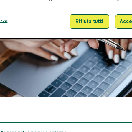
izza
Rifiuta tutti
Accet