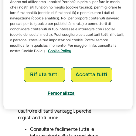
Anche noi utilizziamo i cookie! Perché? In primis, per fare in modo
che i nostri siti funzionino meglio (cookie tecnici), per migliorare le
loro funzionalità (cookie di funzionalità) e per misurare i dati di
navigazione (cookie analitici). Poi, per proporti contenuti davvero
pensati per te (cookie per pubblicità mirata) e permetterti di
condividere contenuti di tuo interesse e interagire con i social
(cookie dei social media). Puoi scegliere se accettarli tutti, rifiutarli,
o personalizzare le tue impostazioni cookie. Potrai sempre
modificarle in qualsiasi momento. Per maggiori info, consulta la
nostra Cookie Policy.
Cookie Policy
Rifiuta tutti
Accetta tutti
Perché iscriversi
Personalizza
L’Area Clienti Groupama ti permette di
usufruire di tanti vantaggi, perché
registrandoti puoi:
Consultare facilmente tutte le
informazioni sulla tua posizione