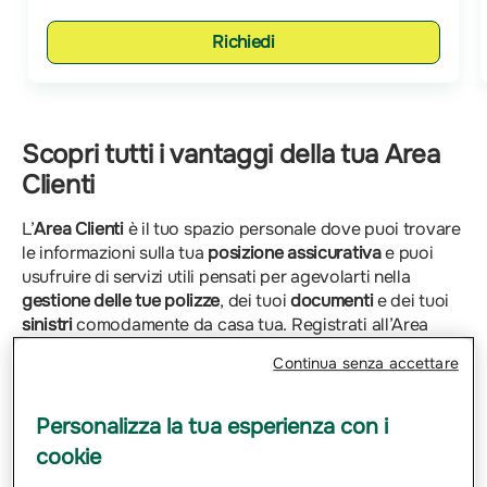
Richiedi
Scopri tutti i vantaggi della tua Area
Clienti
L’
Area Clienti
è il tuo spazio personale dove puoi trovare
le informazioni sulla tua
posizione assicurativa
e puoi
usufruire di servizi utili pensati per agevolarti nella
gestione delle tue polizze
, dei tuoi
documenti
e dei tuoi
sinistri
comodamente da casa tua. Registrati all’Area
Clienti cliccando
qui
e segui le istruzioni riportate per
Continua senza accettare
ottenere le credenziali di accesso. Ti basta avere con te
il numero di polizza riportato sul tuo contratto di
assicurazione.
Personalizza la tua esperienza con i
cookie