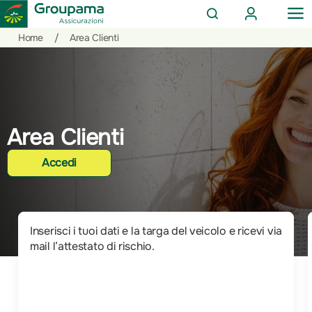
AREA
OP
CERCA
CLIENTI
ME
Salta
Vai
Vai
Home
/
Area Clienti
al
ai
alle
contenuto
prodotti
azioni
per
rapide
la
sezione
Area Clienti
Privati
Accedi
Inserisci i tuoi dati e la targa del veicolo e ricevi via
mail l’attestato di rischio.