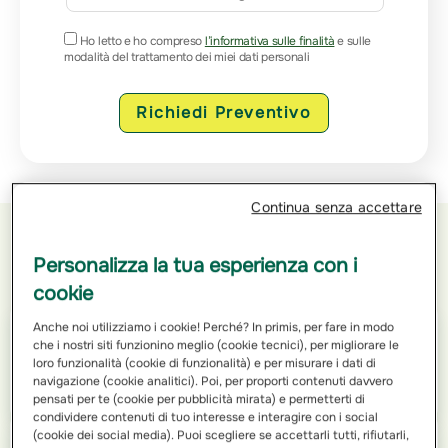
Ho letto e ho compreso
l’informativa sulle finalità
e sulle
modalità del trattamento dei miei dati personali
Richiedi Preventivo
Continua senza accettare
Personalizza la tua esperienza con i
Orari di apertura
cookie
Anche noi utilizziamo i cookie! Perché? In primis, per fare in modo
Lunedì
che i nostri siti funzionino meglio (cookie tecnici), per migliorare le
loro funzionalità (cookie di funzionalità) e per misurare i dati di
09:00 - 13:00
navigazione (cookie analitici). Poi, per proporti contenuti davvero
15:00 - 18:30
pensati per te (cookie per pubblicità mirata) e permetterti di
condividere contenuti di tuo interesse e interagire con i social
(cookie dei social media). Puoi scegliere se accettarli tutti, rifiutarli,
Martedì