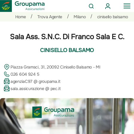
AREA
OP
CERCA
CLIENTI
ME
Salta
Vai
Vai
/
/
/
Home
Trova Agente
Milano
cinisello balsamo
al
ai
alle
contenuto
prodotti
azioni
Sala Ass. S.N.C. Di Franco Sala E C.
per
rapide
la
CINISELLO BALSAMO
sezione
Privati
Piazza Gramsci, 31, 20092 Cinisello Balsamo - MI
026 604 924 5
agenziaC97 @ groupama.it
sala.assicurazione @ pec.it