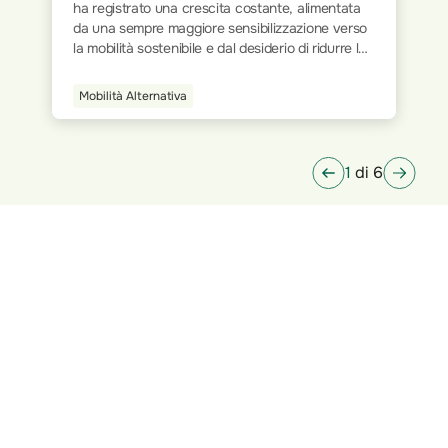
ha registrato una crescita costante, alimentata
da una sempre maggiore sensibilizzazione verso
la mobilità sostenibile e dal desiderio di ridurre le
emissioni inquinanti. Come per tutti i veicoli a
motore, anche per gli scooter elettrici è
Mobilità Alternativa
obbligatorio disporre di un'assicurazione che
consenta la circolazione su strada, garantendo
protezione in caso di incidenti.
1
di 6