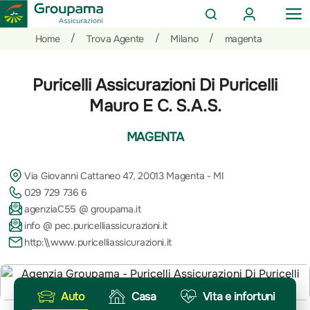
AREA
OP
CERCA
CLIENTI
ME
Salta
Vai
Vai
/
/
/
Home
Trova Agente
Milano
magenta
al
ai
alle
contenuto
prodotti
azioni
Puricelli Assicurazioni Di Puricelli
per
rapide
la
Mauro E C. S.A.S.
sezione
Privati
MAGENTA
Via Giovanni Cattaneo 47, 20013 Magenta - MI
029 729 736 6
agenziaC55 @ groupama.it
info @ pec.puricelliassicurazioni.it
http:\\www.puricelliassicurazioni.it
Auto
Casa
Vita e infortuni