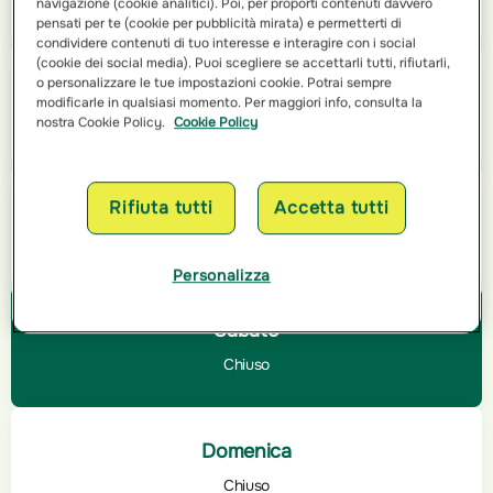
navigazione (cookie analitici). Poi, per proporti contenuti davvero
14:30 - 18:30
pensati per te (cookie per pubblicità mirata) e permetterti di
condividere contenuti di tuo interesse e interagire con i social
(cookie dei social media). Puoi scegliere se accettarli tutti, rifiutarli,
Giovedì
o personalizzare le tue impostazioni cookie. Potrai sempre
modificarle in qualsiasi momento. Per maggiori info, consulta la
09:00 - 12:30
nostra Cookie Policy.
Cookie Policy
14:30 - 18:30
Venerdì
Rifiuta tutti
Accetta tutti
09:00 - 13:00
14:00 - 17:30
Personalizza
Sabato
Chiuso
Domenica
Chiuso