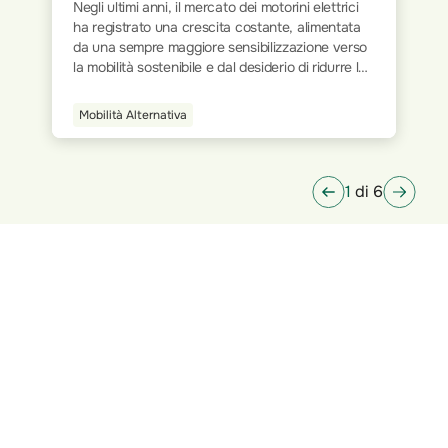
Il mondo del lavoro ha subito trasformazioni
significative nel corso dei decenni. Dalla rigidità
delle postazioni fisiche all’interno degli uffici
tradizionali, si è progressivamente passati a
modalità più flessibili e dinamiche. L’avvento
della tecnologia e la digitalizzazione dei processi
Smart Home
hanno ridisegnato le modalità operative,
permettendo a milioni di persone di lavorare da
qualsiasi luogo.
1
di 6