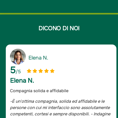
DICONO DI NOI
Giancarlo D.
5
/5
Giancarlo D.
Assicurato da oltre 20 anni
-Sono assicurato da oltre 20 anni e mi sono sempre
trovato bene, tutta la famiglia è con Groupama.
- Indagine Doxa*