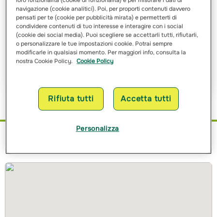
navigazione (cookie analitici). Poi, per proporti contenuti davvero
pensati per te (cookie per pubblicità mirata) e permetterti di
condividere contenuti di tuo interesse e interagire con i social
Ho letto e ho compreso
l’informativa sulle finalità
e sulle
(cookie dei social media). Puoi scegliere se accettarli tutti, rifiutarli,
modalità del trattamento dei miei dati personali
o personalizzare le tue impostazioni cookie. Potrai sempre
modificarle in qualsiasi momento. Per maggiori info, consulta la
nostra Cookie Policy.
Cookie Policy
Richiedi Preventivo
Rifiuta tutti
Accetta tutti
Personalizza
Dove siamo