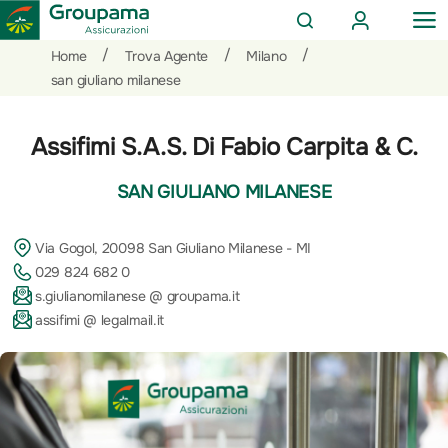
AREA
OP
CERCA
CLIENTI
ME
Salta
Vai
Vai
/
/
/
Home
Trova Agente
Milano
al
ai
alle
san giuliano milanese
contenuto
prodotti
azioni
per
rapide
Assifimi S.A.S. Di Fabio Carpita & C.
la
sezione
SAN GIULIANO MILANESE
Privati
Via Gogol, 20098 San Giuliano Milanese - MI
029 824 682 0
s.giulianomilanese @ groupama.it
assifimi @ legalmail.it