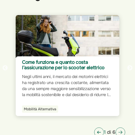
Come funziona e quanto costa
l’assicurazione per lo scooter elettrico
Negli ultimi anni, il mercato dei motorini elettrici
ha registrato una crescita costante, alimentata
da una sempre maggiore sensibilizzazione verso
la mobilità sostenibile e dal desiderio di ridurre le
emissioni inquinanti. Come per tutti i veicoli a
motore, anche per gli scooter elettrici è
Mobilità Alternativa
obbligatorio disporre di un'assicurazione che
consenta la circolazione su strada, garantendo
protezione in caso di incidenti.
1
di 6