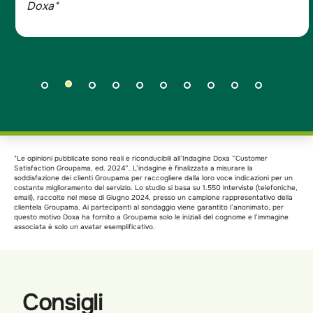
*Le opinioni pubblicate sono reali e riconducibili all’Indagine Doxa “Customer
Satisfaction Groupama, ed. 2024”. L’indagine è finalizzata a misurare la
soddisfazione dei clienti Groupama per raccogliere dalla loro voce indicazioni per un
costante miglioramento del servizio. Lo studio si basa su 1.550 interviste (telefoniche,
email), raccolte nel mese di Giugno 2024, presso un campione rappresentativo della
clientela Groupama. Ai partecipanti al sondaggio viene garantito l’anonimato, per
questo motivo Doxa ha fornito a Groupama solo le iniziali del cognome e l’immagine
associata è solo un avatar esemplificativo.
Consigli