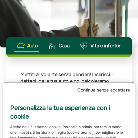
Auto
Casa
Vita e infortuni
Mettiti al volante senza pensieri! Inserisci i
dettagli della tua auto e noi calcoleremo
velocemente il tuo preventivo. Ogni viaggio
Continua senza accettare
merita la giusta protezione.
Inserisci Targa
Personalizza la tua esperienza con i
cookie
Anche noi utilizziamo i cookie! Perché? In primis, per fare in modo
Email
che i nostri siti funzionino meglio (cookie tecnici), per migliorare le
loro funzionalità (cookie di funzionalità) e per misurare i dati di