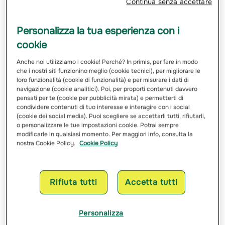
Continua senza accettare
aggiuntive
come la tutela degli infortuni dei familiari
conviventi, la copertura per la mobilità alternativa (es.
monopattini elettrici), e la protezione degli animali
Personalizza la tua esperienza con i
domestici.
cookie
Risarcimento danni per la proprietà
Anche noi utilizziamo i cookie! Perché? In primis, per fare in modo
che i nostri siti funzionino meglio (cookie tecnici), per migliorare le
privata
loro funzionalità (cookie di funzionalità) e per misurare i dati di
navigazione (cookie analitici). Poi, per proporti contenuti davvero
pensati per te (cookie per pubblicità mirata) e permetterti di
In caso di sinistri all’interno dell’abitazione, il
condividere contenuti di tuo interesse e interagire con i social
risarcimento danni per la proprietà privata può variare
(cookie dei social media). Puoi scegliere se accettarli tutti, rifiutarli,
o personalizzare le tue impostazioni cookie. Potrai sempre
notevolmente in funzione della copertura scelta al
modificarle in qualsiasi momento. Per maggiori info, consulta la
momento della stipula della polizza. L’assicurazione
nostra Cookie Policy.
Cookie Policy
casa può coprire
diversi tipi di danni
. Questi includono
danni strutturali causati da eventi come incendi, scoppi,
danni da acqua condotta, fenomeni elettrici e danni
Rifiuta tutti
Accetta tutti
derivanti da eventi atmosferici. Le coperture più estese
possono includere anche la garanzia per gli eventi
sociopolitici e la tutela legale, offrendo una
protezione
Personalizza
più completa
non solo per l’immobile, ma anche per le