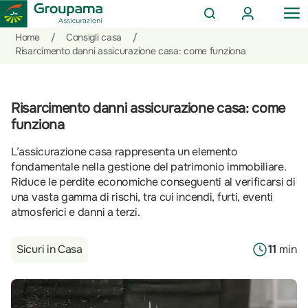
AREA
OP
CERCA
CLIENTI
ME
Salta
Vai
Vai
Home
/
Consigli casa
/
al
ai
alle
Risarcimento danni assicurazione casa: come funziona
contenuto
prodotti
azioni
per
rapide
la
Risarcimento danni assicurazione casa: come
sezione
funziona
Privati
L’assicurazione casa rappresenta un elemento
fondamentale nella gestione del patrimonio immobiliare.
Riduce le perdite economiche conseguenti al verificarsi di
una vasta gamma di rischi, tra cui incendi, furti, eventi
atmosferici e danni a terzi.
Sicuri in Casa
11
min