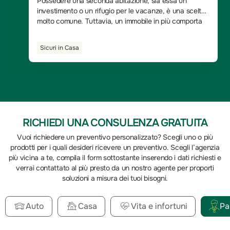
Possedere una seconda abitazione, sia essa un
investimento o un rifugio per le vacanze, è una scelta
molto comune. Tuttavia, un immobile in più comporta
anche nuove responsabilità e potenziali costi
imprevisti.
Sicuri in Casa
RICHIEDI UNA CONSULENZA GRATUITA
Vuoi richiedere un preventivo personalizzato? Scegli uno o più
prodotti per i quali desideri ricevere un preventivo. Scegli l’agenzia
più vicina a te, compila il form sottostante inserendo i dati richiesti e
verrai contattato al più presto da un nostro agente per proporti
soluzioni a misura dei tuoi bisogni.
Auto
Casa
Vita e infortuni
Pa