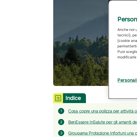
Persona
Anche noi ut
tecnici), pe
(cookie anal
permetterti
Puoi sceglie
modificarle
Personal
Indice
Cosa copre una polizza per attività 
1
BenEssere InSalute per gli amanti de
2
Groupama Protezione Infortuni una p
3