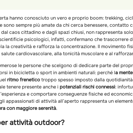
ia aperta hanno conosciuto un vero e proprio boom: trekking, ci
line sono sempre più amate da chi cerca benessere, contatto c
o dal caos cittadino e dagli spazi chiusi, non rappresenta sol
scientificie psicologici, infatti, confermano che trascorrere 
mola la creatività e rafforza la concentrazione. Il movimento fisi
salute cardiovascolare, alla tonicità muscolare e al rafforz
merose le persone che scelgono di dedicare parte del propr
si in bicicletta o sport in ambienti naturali: perché l
a mente 
uel
ritmo frenetico
troppo spesso imposto dalla quotidianità d
ale tenere presente anche i
potenziali rischi connessi
: infort
esperienza e comportare conseguenze fisiche ed economiche
gli appassionati di attività all’aperto rappresenta un element
ura con maggiore serenità
.
er attività outdoor?