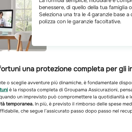
La formula semplice, modulare e comple
benessere, di quello della tua famiglia o
Seleziona una tra le 4 garanzie base a 
polizza con le garanzie facoltative.
rtuni una protezione completa per gli im
nte o sceglie avventure più dinamiche, è fondamentale disporr
tuni
è la risposta completa di Groupama Assicurazioni, pensat
uando un imprevisto può compromettere la quotidianità e le a
lità temporanea.
In più, è previsto il rimborso delle spese me
 affidabile, che segue l’assicurato passo dopo passo nel recup