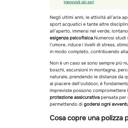
imprevisti più seri
Negli ultimi anni, le attività all’ar
sport acquatici e tante altre discip
all’aperto, immersi nel verde, lontan
esigenza psicofisica
.Numerosi studi 
l’umore, riduce i livelli di stress, sti
in modo completo, contribuendo alla 
Non è un caso se sono sempre più nu
boschi, escursioni in montagna, percor
naturale, prendendo le distanze da q
al piacere dell’outdoor, è fondament
impreviste possono compromettere l’
protezione assicurativa
pensata per 
permettendo di
godersi ogni avvent
Cosa copre una polizza p