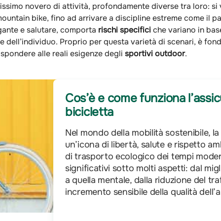
ssimo novero di attività, profondamente diverse tra loro: si va
ountain bike, fino ad arrivare a discipline estreme come il 
gante e salutare, comporta
rischi specifici
che variano in base
ione dell’individuo. Proprio per questa varietà di scenari, è f
ispondere alle reali esigenze degli
sportivi outdoor
.
Cos’è e come funziona l’assic
bicicletta
Nel mondo della mobilità sostenibile, la
un’icona di libertà, salute e rispetto 
di trasporto ecologico dei tempi modern
significativi sotto molti aspetti: dal mig
a quella mentale, dalla riduzione del tr
incremento sensibile della qualità dell’a