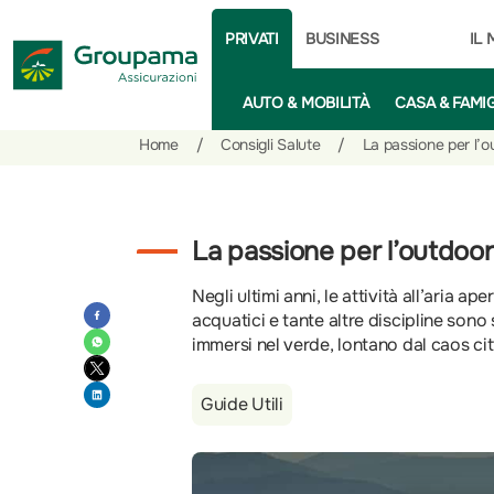
PRIVATI
BUSINESS
IL
AUTO & MOBILITÀ
CASA & FAMI
Salta
Vai
Vai
Home
/
Consigli Salute
/
La passione per l’o
al
ai
alle
contenuto
prodotti
azioni
per
rapide
la
La passione per l’outdoor
sezione
Negli ultimi anni, le attività all’aria
Privati
acquatici e tante altre discipline son
immersi nel verde, lontano dal caos cit
Guide Utili