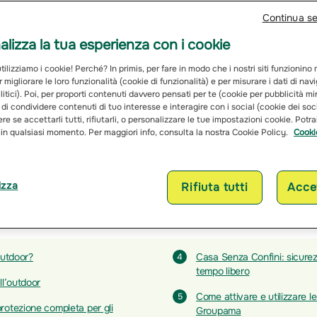
Continua s
lizza la tua esperienza con i cookie
ilizziamo i cookie! Perché? In primis, per fare in modo che i nostri siti funzionino
r migliorare le loro funzionalità (cookie di funzionalità) e per misurare i dati di na
itici). Poi, per proporti contenuti davvero pensati per te (cookie per pubblicità mi
 di condividere contenuti di tuo interesse e interagire con i social (cookie dei soc
re se accettarli tutti, rifiutarli, o personalizzare le tue impostazioni cookie. Potr
 in qualsiasi momento. Per maggiori info, consulta la nostra Cookie Policy.
Cooki
izza
Rifiuta tutti
Accet
outdoor?
Casa Senza Confini: sicurezz
4
tempo libero
ll’outdoor
Come attivare e utilizzare le
5
rotezione completa per gli
Groupama