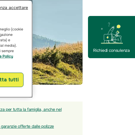
enza accettare
 meglio (cookie
vigazione
rata) e
ial media).
Richiedi consulenza
ai sempre
e Policy
ta tutti
a per tutta la famiglia, anche nel
 garanzie offerte dalle polizze