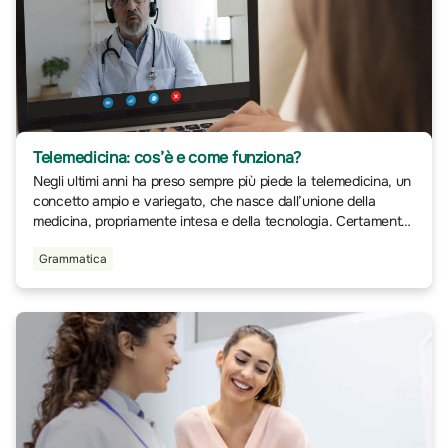
Telemedicina: cos’è e come funziona?
Negli ultimi anni ha preso sempre più piede la telemedicina, un
concetto ampio e variegato, che nasce dall’unione della
medicina, propriamente intesa e della tecnologia. Certamente
la pandemia da Covid-19 ha accelerato i tempi dello sviluppo
Grammatica
di questa particolare tipologia di assistenza sanitaria, che
proprio dal 2020 in poi è cresciuta in modo esponenziale,
divenendo, laddove è possibile, la forma preferenziale di visite
e comunicazione scelta dal paziente.