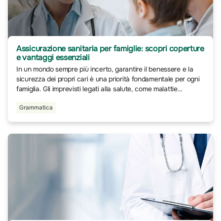
Assicurazione sanitaria per famiglie: scopri coperture
e vantaggi essenziali
In un mondo sempre più incerto, garantire il benessere e la
sicurezza dei propri cari è una priorità fondamentale per ogni
famiglia. Gli imprevisti legati alla salute, come malattie
improvvise, incidenti o necessità di cure specifiche, possono
Grammatica
rappresentare non solo una sfida emotiva, ma anche un onere
finanziario significativo.