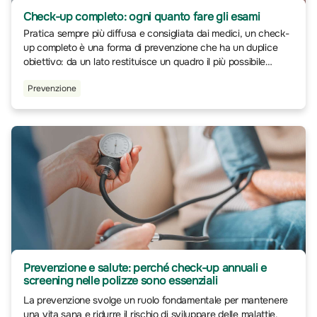
Check-up completo: ogni quanto fare gli esami
Pratica sempre più diffusa e consigliata dai medici, un check-
up completo è una forma di prevenzione che ha un duplice
obiettivo: da un lato restituisce un quadro il più possibile
chiaro della situazione sanitaria in cui riversa il paziente e,
Prevenzione
dall’altro, serve a identificare tempestivamente eventuali
problemi, al fine di intervenire precocemente e prevenire
future complicanze.
Prevenzione e salute: perché check-up annuali e
screening nelle polizze sono essenziali
La prevenzione svolge un ruolo fondamentale per mantenere
una vita sana e ridurre il rischio di sviluppare delle malattie.