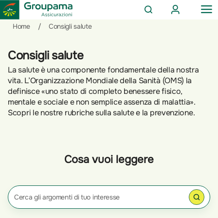
AREA
OP
CERCA
CLIENTI
ME
Salta
Vai
Vai
Home
/
Consigli salute
al
ai
alle
contenuto
prodotti
azioni
Consigli salute
per
rapide
La salute è una componente fondamentale della nostra
la
vita. L’Organizzazione Mondiale della Sanità (OMS) la
sezione
definisce «uno stato di completo benessere fisico,
Privati
mentale e sociale e non semplice assenza di malattia».
Scopri le nostre rubriche sulla salute e la prevenzione.
Cosa vuoi leggere