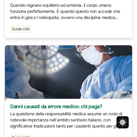
Quando regnano equilibrio ed armonia, il corpo umano
funziona perfettamente. È quando questo non accade che
entra in gioco l’osteopatia, ovvero una disciplina medica
alternativa che si concentra sulla diagnosi e sul trattamento
Guide Utili
delle disfunzioni del sistema muscolo-scheletrico.
Danni causati da errore medico: chi paga?
La questione della responsabilità medica assume un ruolo di
notevole importanza nell’ambito sanitario italiano, con
significative implicazioni tanto per i pazienti quanto per gli
operatori della salute.