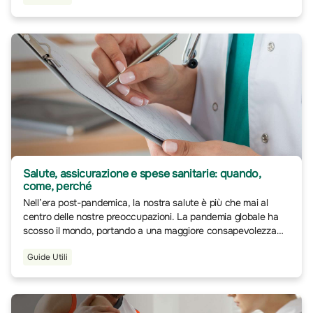
Salute, assicurazione e spese sanitarie: quando,
come, perché
Nell’era post-pandemica, la nostra salute è più che mai al
centro delle nostre preoccupazioni. La pandemia globale ha
scosso il mondo, portando a una maggiore consapevolezza
sull’importanza di una copertura sanitaria solida e
Guide Utili
un’attenzione crescente alla prevenzione e al benessere
personale.