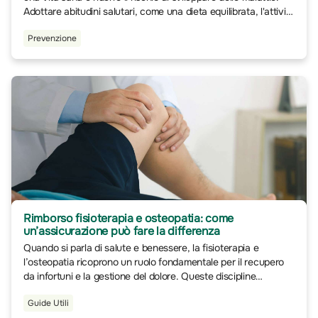
Adottare abitudini salutari, come una dieta equilibrata, l'attività
fisica regolare e il controllo dello stress, aiuta a preservare il
Prevenzione
benessere fisico e mentale.
Rimborso fisioterapia e osteopatia: come
un’assicurazione può fare la differenza
Quando si parla di salute e benessere, la fisioterapia e
l’osteopatia ricoprono un ruolo fondamentale per il recupero
da infortuni e la gestione del dolore. Queste discipline
forniscono approcci terapeutici specifici e altamente
Guide Utili
personalizzati, essenziali per il ripristino delle funzionalità