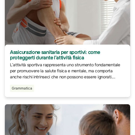
Assicurazione sanitaria per sportivi: come
proteggerti durante l’attività fisica
L’attività sportiva rappresenta uno strumento fondamentale
per promuovere la salute fisica e mentale, ma comporta
anche rischi intrinseci che non possono essere ignorati.
Incidenti, infortuni e patologie legate all’esercizio fisico sono
Grammatica
eventi che, pur essendo imprevedibili, possono essere
affrontati con maggiore serenità grazie a un’adeguata
assicurazione sanitaria.