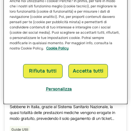
Anche noi utilizziamo i cookie! Perché? In primis, per fare in modo
nella vita di un individuo, in cui la salute e il benessere sono
che i nostri siti funzionino meglio (cookie tecnici), per migliorare le
affidati alle mani esperte dei professionisti medici.
loro funzionalità (cookie di funzionalità) e per misurare i dati di
navigazione (cookie analitici). Poi, per proporti contenuti davvero
Guide Utili
Garanzie Spiegate
pensati per te (cookie per pubblicità mirata) e permetterti di
condividere contenuti di tuo interesse e interagire con i social
(cookie dei social media). Puoi scegliere se accettarli tutti, rifiutarli,
o personalizzare le tue impostazioni cookie. Potrai sempre
modificarle in qualsiasi momento. Per maggiori info, consulta la
nostra Cookie Policy.
Cookie Policy
Rifiuta tutti
Accetta tutti
Personalizza
L’importanza di sottoscrivere un’assicurazione
sanitaria completa
Sebbene in Italia, grazie al Sistema Sanitario Nazionale, la
quasi totalità delle prestazioni mediche vengono erogate in
modo gratuito, prevedendo il solo pagamento di un ticket
sanitario, talvolta affidarsi alle strutture sanitarie pubbliche
Guide Utili
non è così semplice.