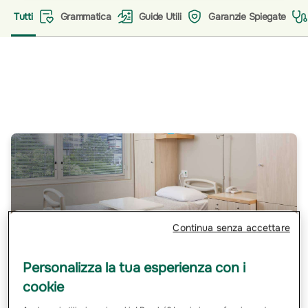
Tutti
Grammatica
Guide Utili
Garanzie Spiegate
Load
Prev
Continua senza accettare
Personalizza la tua esperienza con i
Con la polizza interventi chirurgici e ricovero porti a
rimborso anche il soggiorno in ospedale
cookie
Gli interventi chirurgici rappresentano un momento cruciale