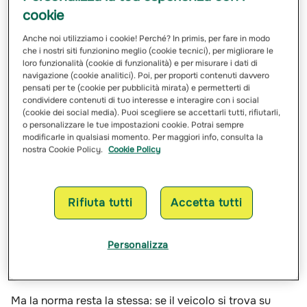
pesanti sanzioni: multa, sospensione della circolazione
cookie
e sequestro del veicolo. Il rischio, quindi, non è solo
legale, ma anche economico e pratico. Restare senza
Anche noi utilizziamo i cookie! Perché? In primis, per fare in modo
che i nostri siti funzionino meglio (cookie tecnici), per migliorare le
assicurazione significa esporsi a un
danno difficile da
loro funzionalità (cookie di funzionalità) e per misurare i dati di
gestire
, soprattutto in caso di incidente con terzi
navigazione (cookie analitici). Poi, per proporti contenuti davvero
coinvolti.
pensati per te (cookie per pubblicità mirata) e permetterti di
condividere contenuti di tuo interesse e interagire con i social
(cookie dei social media). Puoi scegliere se accettarli tutti, rifiutarli,
L’impatto dell’assicurazione scaduta
o personalizzare le tue impostazioni cookie. Potrai sempre
modificarle in qualsiasi momento. Per maggiori info, consulta la
oggi
nostra Cookie Policy.
Cookie Policy
Negli ultimi anni la mobilità è profondamente cambiata:
auto elettriche, veicoli condivisi, formule di noleggio a
Rifiuta tutti
Accetta tutti
breve termine e soluzioni digitali hanno reso più
complessa la gestione della propria RCA. È più facile,
oggi,
dimenticare una scadenza
, soprattutto se il
Personalizza
veicolo resta inutilizzato per lunghi periodi o viene
prestato a un familiare.
Ma la norma resta la stessa: se il veicolo si trova su