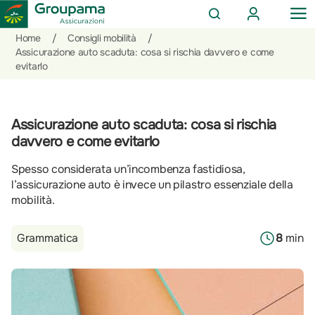
AREA
OP
CERCA
CLIENTI
ME
Salta
Vai
Vai
Home
/
Consigli mobilità
/
al
ai
alle
Assicurazione auto scaduta: cosa si rischia davvero e come
evitarlo
contenuto
prodotti
azioni
per
rapide
la
sezione
Assicurazione auto scaduta: cosa si rischia
Privati
davvero e come evitarlo
Spesso considerata un’incombenza fastidiosa,
l’assicurazione auto è invece un pilastro essenziale della
mobilità.
Grammatica
8
min