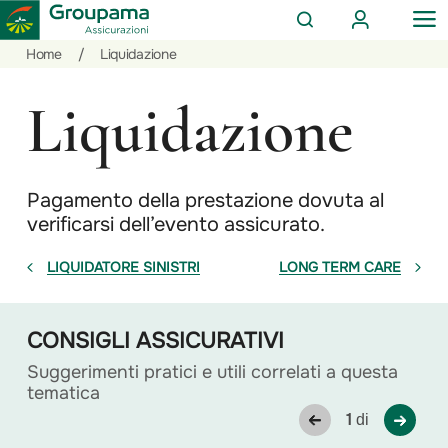
AREA
OP
CERCA
CLIENTI
ME
Salta
Vai
Vai
Home
/
Liquidazione
al
ai
alle
contenuto
prodotti
azioni
Liquidazione
per
rapide
la
sezione
Privati
Pagamento della prestazione dovuta al
verificarsi dell’evento assicurato.
LIQUIDATORE SINISTRI
LONG TERM CARE
CONSIGLI ASSICURATIVI
Suggerimenti pratici e utili correlati a questa
tematica
1
di