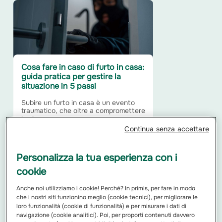
Cosa fare in caso di furto in casa:
guida pratica per gestire la
situazione in 5 passi
Subire un furto in casa è un evento
traumatico, che oltre a compromettere
la sicurezza...
Continua senza accettare
Leggi di più
Personalizza la tua esperienza con i
cookie
Anche noi utilizziamo i cookie! Perché? In primis, per fare in modo
che i nostri siti funzionino meglio (cookie tecnici), per migliorare le
loro funzionalità (cookie di funzionalità) e per misurare i dati di
navigazione (cookie analitici). Poi, per proporti contenuti davvero
CID/CAI: cos'è, come e quando