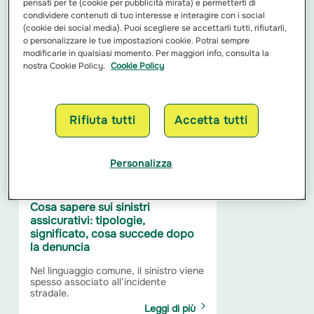
pensati per te (cookie per pubblicità mirata) e permetterti di
compilarlo
condividere contenuti di tuo interesse e interagire con i social
(cookie dei social media). Puoi scegliere se accettarli tutti, rifiutarli,
Quando capita un incidente stradale,
o personalizzare le tue impostazioni cookie. Potrai sempre
spesso ci si trova in difficoltà su cosa
fare e...
modificarle in qualsiasi momento. Per maggiori info, consulta la
nostra Cookie Policy.
Cookie Policy
Leggi di più
Rifiuta tutti
Accetta tutti
Personalizza
Cosa sapere sui sinistri
assicurativi: tipologie,
significato, cosa succede dopo
la denuncia
Nel linguaggio comune, il sinistro viene
spesso associato all’incidente
stradale.
Leggi di più