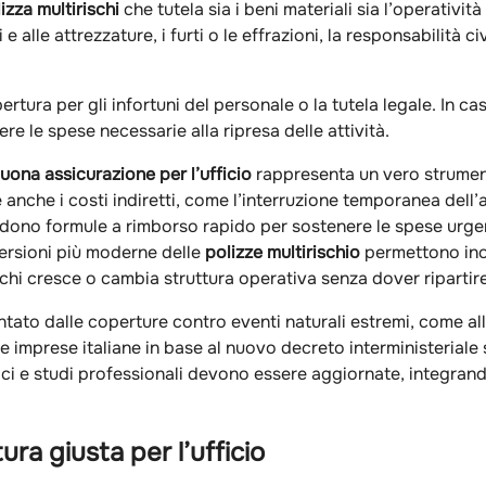
izza multirischi
che tutela sia i beni materiali sia l’operatività
 e alle attrezzature, i furti o le effrazioni, la responsabilità c
tura per gli infortuni del personale o la tutela legale. In ca
re le spese necessarie alla ripresa delle attività.
uona assicurazione per l’ufficio
rappresenta un vero strumen
re anche i costi indiretti, come l’interruzione temporanea dell’
ono formule a rimborso rapido per sostenere le spese urgent
 versioni più moderne delle
polizze multirischio
permettono inol
hi cresce o cambia struttura operativa senza dover ripartir
tato dalle coperture contro eventi naturali estremi, come al
 imprese italiane in base al nuovo decreto interministeriale 
fici e studi professionali devono essere aggiornate, integrand
ra giusta per l’ufficio