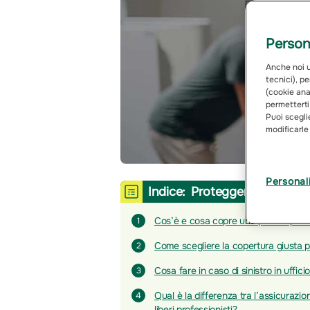
Persona
Anche noi ut
tecnici), pe
(cookie anal
permetterti
Puoi sceglie
modificarle
Personal
Indice:
Proteggere il propri
Cos’è e cosa copre una polizza per l’
1
Come scegliere la copertura giusta pe
2
Cosa fare in caso di sinistro in uffici
3
Qual è la differenza tra l’assicurazio
4
liberi professionisti?