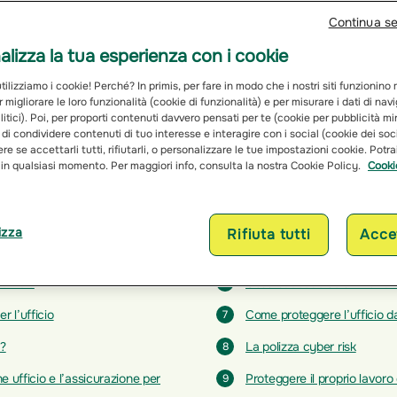
Continua s
lizza la tua esperienza con i cookie
ilizziamo i cookie! Perché? In primis, per fare in modo che i nostri siti funzionino
r migliorare le loro funzionalità (cookie di funzionalità) e per misurare i dati di na
itici). Poi, per proporti contenuti davvero pensati per te (cookie per pubblicità mi
 di condividere contenuti di tuo interesse e interagire con i social (cookie dei soc
re se accettarli tutti, rifiutarli, o personalizzare le tue impostazioni cookie. Potr
 in qualsiasi momento. Per maggiori info, consulta la nostra Cookie Policy.
Cooki
izza
Rifiuta tutti
Accet
o lavoro con Groupama Assicurazioni
ufficio
Cosa succede se si infortun
6
r l’ufficio
Come proteggere l’ufficio da
7
o?
La polizza cyber risk
8
ne ufficio e l’assicurazione per
Proteggere il proprio lavor
9