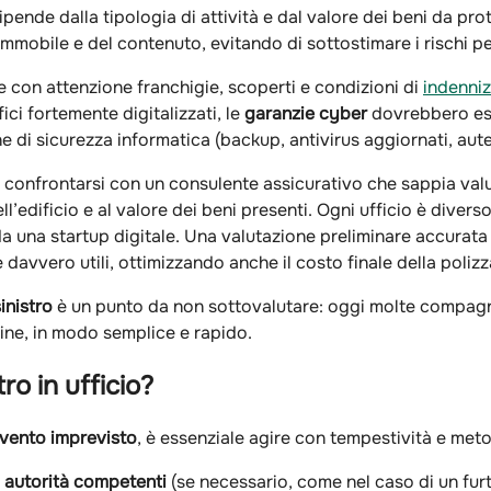
pende dalla tipologia di attività e dal valore dei beni da p
ll’immobile e del contenuto, evitando di sottostimare i rischi p
e con attenzione franchigie, scoperti e condizioni di
indenni
ci fortemente digitalizzati, le
garanzie cyber
dovrebbero ess
 di sicurezza informatica (backup, antivirus aggiornati, auten
e confrontarsi con un consulente assicurativo che sappia valut
ell’edificio e al valore dei beni presenti. Ogni ufficio è diver
a una startup digitale. Una valutazione preliminare accurata 
 davvero utili, ottimizzando anche il costo finale della polizz
inistro
è un punto da non sottovalutare: oggi molte compagn
line, in modo semplice e rapido.
ro in ufficio?
vento imprevisto
, è essenziale agire con tempestività e met
e
autorità competenti
(se necessario, come nel caso di un furto