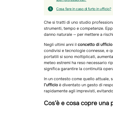
Cosa fare in caso di furto in ufficio?
5
Che si tratti di uno studio profession
strumenti, tempo e competenze. Eppur
danno naturale — per mettere a rischi
Negli ultimi anni il
concetto di ufficio
condivisi e tecnologie connesse, e que
portatili si sono moltiplicati, aument
meteo estremi ha reso necessario rip
significa garantire la continuità ope
In un contesto come quello attuale, s
l’ufficio
è diventato un gesto di respo
rapidamente agli imprevisti, evitando
Cos’è e cosa copre una po