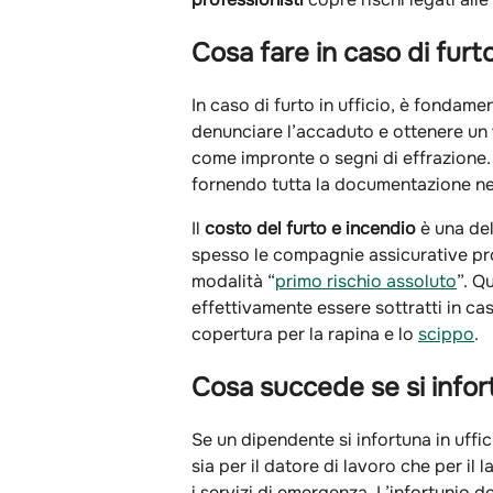
Cosa fare in caso di furto
In caso di furto in ufficio, è fonda
denunciare l’accaduto e ottenere un v
come impronte o segni di effrazion
fornendo tutta la documentazione nec
Il
costo del furto e incendio
è una de
spesso le compagnie assicurative pro
modalità “
primo rischio assoluto
”. Q
effettivamente essere sottratti in cas
copertura per la rapina e lo
scippo
.
Cosa succede se si infor
Se un dipendente si infortuna in uffi
sia per il datore di lavoro che per il
i servizi di emergenza. L’infortunio 