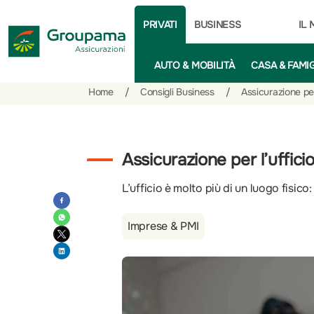
PRIVATI
BUSINESS
IL
AUTO & MOBILITÀ
CASA & FAMI
Salta
Vai
Vai
Home
/
Consigli Business
/
Assicurazione per
al
ai
alle
contenuto
prodotti
azioni
per
rapide
la
Assicurazione per l’uffici
sezione
L’ufficio è molto più di un luogo fisico
Privati
Imprese & PMI