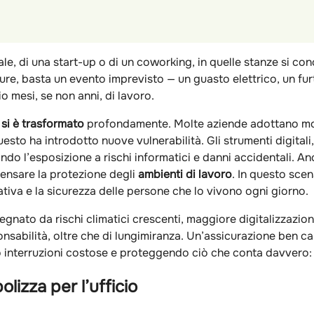
ale, di una start-up o di un coworking, in quelle stanze si co
e, basta un evento imprevisto — un guasto elettrico, un fur
o mesi, se non anni, di lavoro.
 si è trasformato
profondamente. Molte aziende adottano mode
sto ha introdotto nuove vulnerabilità. Gli strumenti digitali, i
ando l’esposizione a rischi informatici e danni accidentali. A
ensare la protezione degli
ambienti di lavoro
. In questo scen
rativa e la sicurezza delle persone che lo vivono ogni giorno.
egnato da rischi climatici crescenti, maggiore digitalizzazi
nsabilità, oltre che di lungimiranza. Un’assicurazione ben ca
 interruzioni costose e proteggendo ciò che conta davvero: la
lizza per l’ufficio