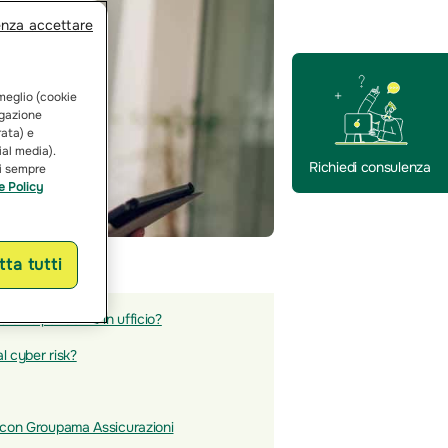
enza accettare
 meglio (cookie
vigazione
rata) e
ial media).
Richiedi consulenza
ai sempre
e Policy
ta tutti
a un dipendente in ufficio?
l cyber risk?
o con Groupama Assicurazioni