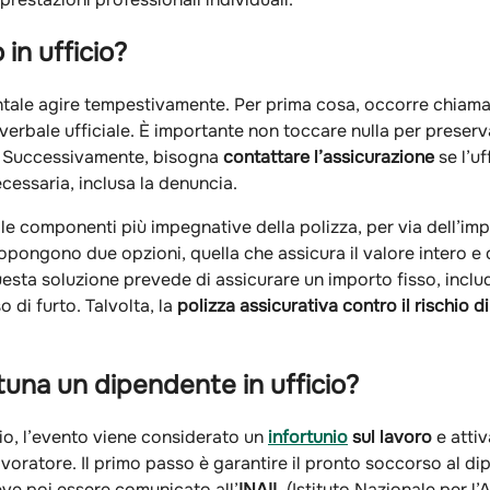
 in ufficio?
mentale agire tempestivamente. Per prima cosa, occorre chiama
erbale ufficiale. È importante non toccare nulla per preservar
e. Successivamente, bisogna
contattare l’assicurazione
se l’uf
essaria, inclusa la denuncia.
lle componenti più impegnative della polizza, per via dell’im
pongono due opzioni, quella che assicura il valore intero e 
uesta soluzione prevede di assicurare un importo fisso, incl
o di furto. Talvolta, la
polizza assicurativa contro il rischio di
tuna un dipendente in ufficio?
cio, l’evento viene considerato un
infortunio
sul lavoro
e attiv
 lavoratore. Il primo passo è garantire il pronto soccorso al 
deve poi essere comunicato all’
INAIL
(Istituto Nazionale per l’