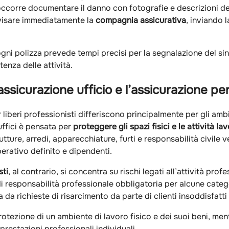
occorre documentare il danno con fotografie e descrizioni de
avvisare immediatamente la
compagnia assicurativa
, inviando l
 polizza prevede tempi precisi per la segnalazione del sinistr
tenza delle attività.
’assicurazione ufficio e l’assicurazione per
 liberi professionisti differiscono principalmente per gli ambit
uffici è pensata per
proteggere gli spazi fisici e le attività la
utture, arredi, apparecchiature, furti e responsabilità civile ver
erativo definito e dipendenti.
sti
, al contrario, si concentra su rischi legati all’attività pro
 responsabilità professionale obbligatoria per alcune categor
a da richieste di risarcimento da parte di clienti insoddisfatt
 protezione di un ambiente di lavoro fisico e dei suoi beni, ment
 prestazioni professionali individuali.