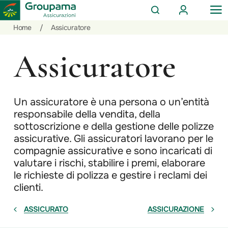
AREA
OP
CERCA
CLIENTI
ME
Salta
Vai
Vai
Home
/
Assicuratore
al
ai
alle
contenuto
prodotti
azioni
Assicuratore
per
rapide
la
sezione
Privati
Un assicuratore è una persona o un’entità
responsabile della vendita, della
sottoscrizione e della gestione delle polizze
assicurative. Gli assicuratori lavorano per le
compagnie assicurative e sono incaricati di
valutare i rischi, stabilire i premi, elaborare
le richieste di polizza e gestire i reclami dei
clienti.
ASSICURATO
ASSICURAZIONE