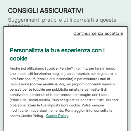
CONSIGLI ASSICURATIVI
Suggerimenti pratici e utili correlati a questa
tematica
Continua senza accettare
1
di
Personalizza la tua esperienza con i
cookie
Anche noi utilizziamo i cookie! Perché? In primis, per fare in modo
che i nostri siti funzionino meglio (cookie tecnici), per migliorare le
loro funzionalità (cookie di funzionalità) e per misurare i dati di
Cosa fare in caso di furto in casa:
navigazione (cookie analitici). Poi, per proporti contenuti davvero
guida pratica per gestire la
pensati per te (cookie per pubblicità mirata) e permetterti di
situazione in 5 passi
condividere contenuti di tuo interesse e interagire con i social
(cookie dei social media). Puoi scegliere se accettarli tutti, rifiutarli,
Subire un furto in casa è un evento
o personalizzare le tue impostazioni cookie. Potrai sempre
traumatico, che oltre a compromettere
modificarle in qualsiasi momento. Per maggiori info, consulta la
la sicurezza...
nostra Cookie Policy.
Cookie Policy
Leggi di più