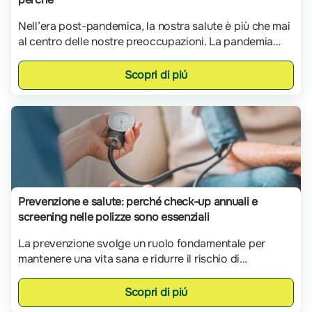
Nell’era post-pandemica, la nostra salute è più che mai
al centro delle nostre preoccupazioni. La pandemia
globale ha scosso il mondo, portando a una maggiore
consapevolezza sull’importanza di una copertura
Scopri di piú
sanitaria solida e un’attenzione crescente alla
prevenzione e al benessere personale.
Prevenzione e salute: perché check-up annuali e
screening nelle polizze sono essenziali
La prevenzione svolge un ruolo fondamentale per
mantenere una vita sana e ridurre il rischio di
sviluppare delle malattie. Adottare abitudini salutari,
come una dieta equilibrata, l’attività fisica regolare e il
Scopri di piú
controllo dello stress, aiuta a preservare il benessere