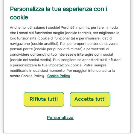
della vita del paziente.
Personalizza la tua esperienza con i
cookie
Cosa include la garanzia per cure
Anche noi utilizziamo i cookie! Perché? In primis, per fare in modo
oncologiche
che i nostri siti funzionino meglio (cookie tecnici), per migliorare le
loro funzionalità (cookie di funzionalità) e per misurare i dati di
Le polizze sanitarie che includono la garanzia per le
navigazione (cookie analitici). Poi, per proporti contenuti davvero
pensati per te (cookie per pubblicità mirata) e permetterti di
cure oncologicheoffrono una copertura completa che
condividere contenuti di tuo interesse e interagire con i social
include visite specialistiche, esami diagnostici e
(cookie dei social media). Puoi scegliere se accettarli tutti, rifiutarli,
monitoraggio continuo della malattia. Garantiscono
o personalizzare le tue impostazioni cookie. Potrai sempre
modificarle in qualsiasi momento. Per maggiori info, consulta la
l’
accesso a terapie farmacologiche
, comprese quelle
nostra Cookie Policy.
Cookie Policy
innovative e personalizzate, interventi chirurgici e
trattamenti avanzati come radioterapia e
chemioterapia. Spesso prevedono il
rimborso delle
Rifiuta tutti
Accetta tutti
spese
per l’assistenza domiciliare,
supporto
psicologico
e servizi di consulenza. Alcune polizze
offrono anche l’accesso a centri di eccellenza e
Personalizza
coprono le spese di viaggio per cure in strutture
specializzate, assicurando al paziente un percorso