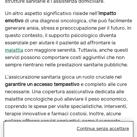
strutture sanitarie e l’assistenza domiciliare.
Un altro aspetto significativo risiede nell’
impatto
emotivo
di una diagnosi oncologica, che può facilmente
generare ansia, stress e preoccupazione per il futuro. In
questo contesto, il supporto psicologico diventa
essenziale per aiutare il paziente ad affrontare la
malattia
con maggiore serenità. Tuttavia, anche questi
servizi possono comportare costi aggiuntivi che non
sempre rientrano nelle prestazioni sanitarie pubbliche.
L’assicurazione sanitaria gioca un ruolo cruciale nel
garantire un accesso tempestivo
e completo alle cure
necessarie. Una copertura assicurativa dedicata alle
malattie oncologiche può alleviare il peso economico,
coprendo le spese per visite specialistiche, interventi,
terapie innovative e farmaci costosi. Inoltre, alcune
polizze offrono servizi aggiuntivi, come il supporto
psicologico, l’assistenza domiciliare e il rimborso delle
Continua senza accettare
spese di viaggio, contribuendo a migliorare la qualità