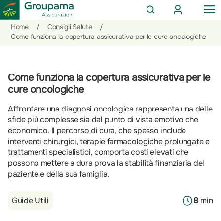
AREA
OP
CERCA
CLIENTI
ME
Salta
Vai
Vai
Home
/
Consigli Salute
/
al
ai
alle
Come funziona la copertura assicurativa per le cure oncologiche
contenuto
prodotti
azioni
per
rapide
la
Come funziona la copertura assicurativa per le
sezione
cure oncologiche
Privati
Affrontare una diagnosi oncologica rappresenta una delle
sfide più complesse sia dal punto di vista emotivo che
economico. Il percorso di cura, che spesso include
interventi chirurgici, terapie farmacologiche prolungate e
trattamenti specialistici, comporta costi elevati che
possono mettere a dura prova la stabilità finanziaria del
paziente e della sua famiglia.
Guide Utili
8
min