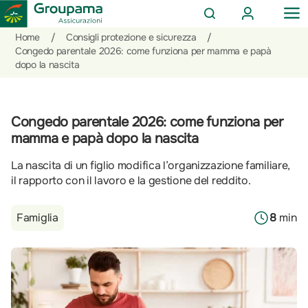
AREA
OP
CERCA
CLIENTI
ME
Salta
Vai
Vai
Home
/
Consigli protezione e sicurezza
/
al
ai
alle
Congedo parentale 2026: come funziona per mamma e papà
dopo la nascita
contenuto
prodotti
azioni
per
rapide
la
sezione
Congedo parentale 2026: come funziona per
Privati
mamma e papà dopo la nascita
La nascita di un figlio modifica l’organizzazione familiare,
il rapporto con il lavoro e la gestione del reddito.
Famiglia
8
min