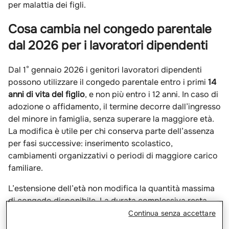
per malattia dei figli.
Cosa cambia nel congedo parentale
dal 2026 per i lavoratori dipendenti
Dal 1° gennaio 2026 i genitori lavoratori dipendenti
possono utilizzare il congedo parentale entro i primi
14
anni di vita del figlio
, e non più entro i 12 anni. In caso di
adozione o affidamento, il termine decorre dall’ingresso
del minore in famiglia, senza superare la maggiore età.
La modifica è utile per chi conserva parte dell’assenza
per fasi successive: inserimento scolastico,
cambiamenti organizzativi o periodi di maggiore carico
familiare.
L’estensione dell’età non modifica la quantità massima
di congedo disponibile. La durata complessiva resta
entro i limiti ordinari:
non più di dieci mesi tra i due
Continua senza accettare
genitori
, elevabili a undici se il padre si astiene dal