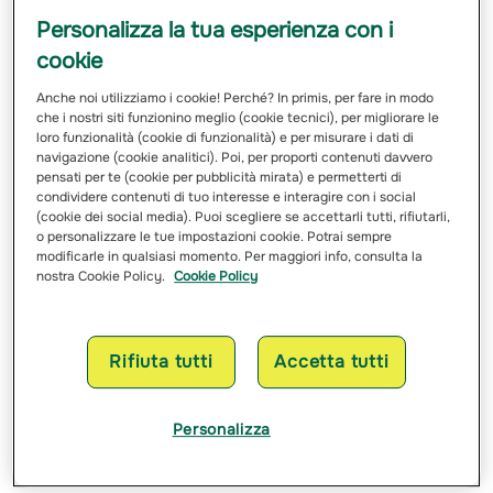
lavoro per almeno tre mesi. Per il genitore solo, il limite
Personalizza la tua esperienza con i
può arrivare a undici mesi.
cookie
Qual è la differenza tra maternità
Anche noi utilizziamo i cookie! Perché? In primis, per fare in modo
che i nostri siti funzionino meglio (cookie tecnici), per migliorare le
obbligatoria, paternità e congedo
loro funzionalità (cookie di funzionalità) e per misurare i dati di
navigazione (cookie analitici). Poi, per proporti contenuti davvero
parentale
pensati per te (cookie per pubblicità mirata) e permetterti di
condividere contenuti di tuo interesse e interagire con i social
(cookie dei social media). Puoi scegliere se accettarli tutti, rifiutarli,
La maternità obbligatoria nel 2026 resta il periodo di
o personalizzare le tue impostazioni cookie. Potrai sempre
astensione necessario legato a gravidanza e parto: di
modificarle in qualsiasi momento. Per maggiori info, consulta la
norma cinque mesi, distribuiti tra prima e dopo la
nostra Cookie Policy.
Cookie Policy
nascita, con possibilità di flessibilità nei casi consentiti.
È distinta dal congedo parentale
, che interviene dopo e
ha natura facoltativa. Non sostituisce il congedo di
Rifiuta tutti
Accetta tutti
maternità, ma permette di distribuire nel tempo la
presenza del genitore accanto al figlio.
Personalizza
Il padre lavoratore dipendente ha diritto a
dieci giorni
lavorativi
di astensione obbligatoria, fruibili nell’arco