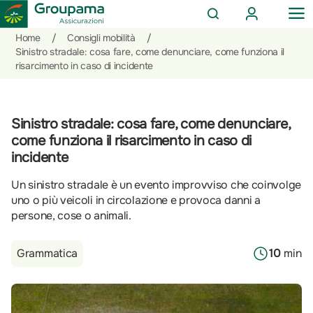
AREA
OP
CERCA
CLIENTI
ME
Salta
Vai
Vai
Home
/
Consigli mobilità
/
al
ai
alle
Sinistro stradale: cosa fare, come denunciare, come funziona il
risarcimento in caso di incidente
contenuto
prodotti
azioni
per
rapide
la
sezione
Sinistro stradale: cosa fare, come denunciare,
Privati
come funziona il risarcimento in caso di
incidente
Un sinistro stradale è un evento improvviso che coinvolge
uno o più veicoli in circolazione e provoca danni a
persone, cose o animali.
Grammatica
10
min