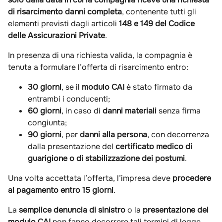
di risarcimento danni completa
, contenente tutti gli
elementi previsti dagli articoli
148 e 149 del Codice
delle Assicurazioni Private
.
In presenza di una richiesta valida, la compagnia è
tenuta a formulare l’offerta di risarcimento entro:
30 giorni
, se il
modulo CAI
è stato firmato da
entrambi i conducenti;
60 giorni
, in caso di
danni materiali
senza firma
congiunta;
90 giorni
, per
danni alla persona
, con decorrenza
dalla presentazione del
certificato medico di
guarigione o di stabilizzazione dei postumi
.
Una volta accettata l’offerta, l’impresa deve
procedere
al pagamento entro 15 giorni
.
La
semplice denuncia di sinistro
o la
presentazione del
modulo CAI
non fanno decorrere tali termini di legge,