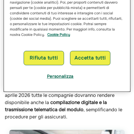
navigazione (cookie analitici). Poi, per proporti contenuti davvero
l’apertura del sinistro. Se c’è accordo tra le parti sulla
pensati per te (cookie per pubblicità mirata) e permetterti di
dinamica, deve essere
firmato da entrambi i conducenti
:
condividere contenuti di tuo interesse e interagire con i social
l la
firma congiunta
consente alla compagnia di
aprire e
(cookie dei social media). Puoi scegliere se accettarli tutti, rifiutarli,
o personalizzare le tue impostazioni cookie. Potrai sempre
gestire la pratica di sinistro
, ma il rispetto dei
termini di
modificarle in qualsiasi momento. Per maggiori info, consulta la
legge
previsti dagli articoli
148 e 149 del Codice delle
nostra Cookie Policy.
Cookie Policy
Assicurazioni Private
è garantito solo se la compagnia
riceve una
richiesta di risarcimento danni completa
di
tutti gli elementi richiesti.
Rifiuta tutti
Accetta tutti
In assenza di accordo, il modulo può essere compilato
anche singolarmente. È necessario riportare con
Personalizza
precisione i
dati anagrafici
, le
targhe
, la
posizione dei
veicoli
e un
disegno esplicativo della scena
. Entro l’8
aprile 2026 tutte le compagnie dovranno rendere
disponibile anche la
compilazione digitale e la
trasmissione telematica del modulo
, semplificando le
procedure per gli assicurati.