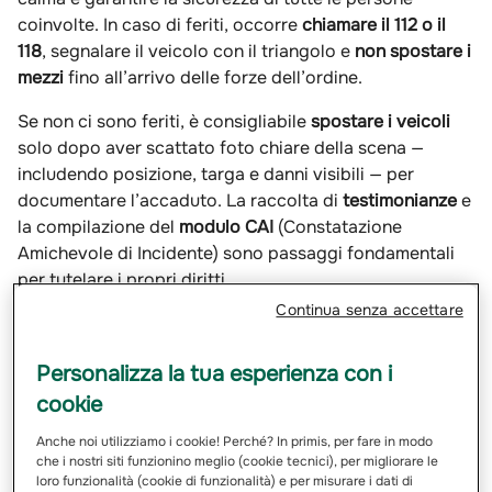
coinvolte. In caso di feriti, occorre
chiamare il 112 o il
118
, segnalare il veicolo con il triangolo e
non spostare i
mezzi
fino all’arrivo delle forze dell’ordine.
Se non ci sono feriti, è consigliabile
spostare i veicoli
solo dopo aver scattato foto chiare della scena —
includendo posizione, targa e danni visibili — per
documentare l’accaduto. La raccolta di
testimonianze
e
la compilazione del
modulo CAI
(Constatazione
Amichevole di Incidente) sono passaggi fondamentali
per tutelare i propri diritti.
Continua senza accettare
Come compilare correttamente il
modulo CAI di constatazione
Personalizza la tua esperienza con i
amichevole
cookie
Anche noi utilizziamo i cookie! Perché? In primis, per fare in modo
l
modulo CAI
(o modulo blu) serve a descrivere le
che i nostri siti funzionino meglio (cookie tecnici), per migliorare le
circostanze dell’incidente e rappresenta la base per
loro funzionalità (cookie di funzionalità) e per misurare i dati di