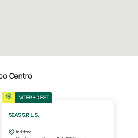
rbo Centro
VITERBO EST
SEAS S.R.L.S.
Indirizzo