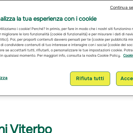
Continua s
lizza la tua esperienza con i cookie
ilizziamo i cookie! Perché? In primis, per fare in modo che i nostri siti funzionino
r migliorare le loro funzionalità (cookie di funzionalità) e per misurare i dati di na
itici). Poi, per proporti contenuti davvero pensati per te (cookie per pubblicità mi
 di condividere contenuti di tuo interesse e interagire con i social (cookie dei soc
re se accettarli tutti, rifiutarli, o personalizzare le tue impostazioni cookie. Potr
 in qualsiasi momento. Per maggiori info, consulta la nostra Cookie Policy.
Cooki
izza
Rifiuta tutti
Accet
Assicurazioni Vite
ni Viterbo