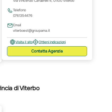
Via Vincenzo Cardarelli 4, 01100 Viterbo
Telefono
0761354476
Email
viterboest@groupama.it
Visita il sito
Ottieni indicazioni
Contatta
Agenzia
ncia di Viterbo