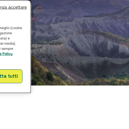
enza accettare
 meglio (cookie
vigazione
rata) e
ial media).
ai sempre
e Policy
ta tutti
rbo