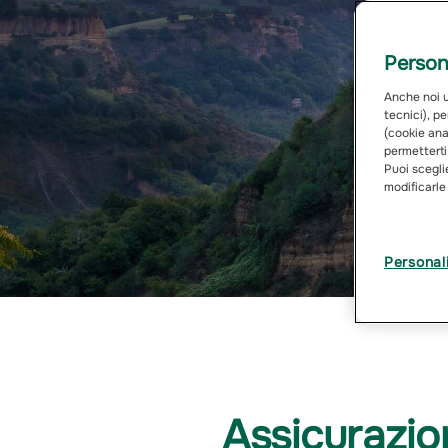
Persona
Anche noi ut
tecnici), pe
(cookie anal
permetterti
Puoi sceglie
modificarle
Personal
Assicurazio