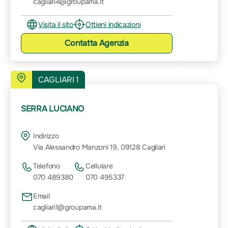
cagliari4@groupama.it
Visita il sito
Ottieni indicazioni
Contatta
Agenzia
CAGLIARI 1
SERRA LUCIANO
Indirizzo
Via Alessandro Manzoni 19, 09128 Cagliari
Telefono
Cellulare
070 489380
070 495337
Email
cagliari1@groupama.it