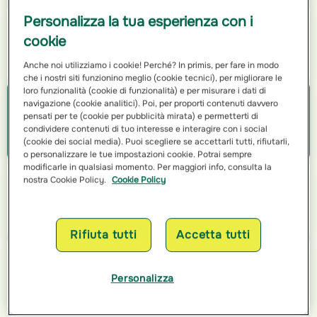
Personalizza la tua esperienza con i
Mercoledì
cookie
Chiuso
Anche noi utilizziamo i cookie! Perché? In primis, per fare in modo
che i nostri siti funzionino meglio (cookie tecnici), per migliorare le
loro funzionalità (cookie di funzionalità) e per misurare i dati di
navigazione (cookie analitici). Poi, per proporti contenuti davvero
Giovedì
pensati per te (cookie per pubblicità mirata) e permetterti di
condividere contenuti di tuo interesse e interagire con i social
Chiuso
(cookie dei social media). Puoi scegliere se accettarli tutti, rifiutarli,
o personalizzare le tue impostazioni cookie. Potrai sempre
modificarle in qualsiasi momento. Per maggiori info, consulta la
nostra Cookie Policy.
Cookie Policy
Venerdì
09:00 - 12:00
Rifiuta tutti
Accetta tutti
Sabato
Personalizza
Chiuso