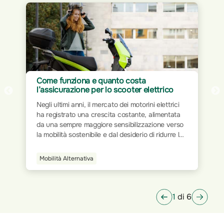
Assicurazione per Home Office: proteggi
il tuo spazio di lavoro
Il mondo del lavoro ha subito trasformazioni
significative nel corso dei decenni. Dalla rigidità
delle postazioni fisiche all’interno degli uffici
tradizionali, si è progressivamente passati a
modalità più flessibili e dinamiche. L’avvento
della tecnologia e la digitalizzazione dei processi
Smart Home
hanno ridisegnato le modalità operative,
permettendo a milioni di persone di lavorare da
qualsiasi luogo.
1
di 6