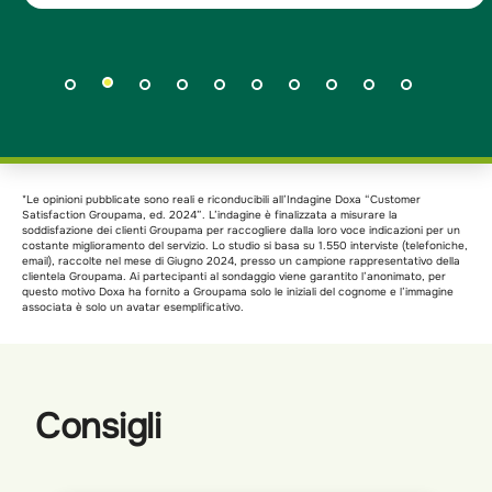
*Le opinioni pubblicate sono reali e riconducibili all’Indagine Doxa “Customer
Satisfaction Groupama, ed. 2024”. L’indagine è finalizzata a misurare la
soddisfazione dei clienti Groupama per raccogliere dalla loro voce indicazioni per un
costante miglioramento del servizio. Lo studio si basa su 1.550 interviste (telefoniche,
email), raccolte nel mese di Giugno 2024, presso un campione rappresentativo della
clientela Groupama. Ai partecipanti al sondaggio viene garantito l’anonimato, per
questo motivo Doxa ha fornito a Groupama solo le iniziali del cognome e l’immagine
associata è solo un avatar esemplificativo.
Consigli