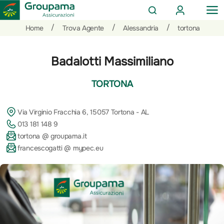
AREA
OP
CERCA
CLIENTI
ME
Salta
Vai
Vai
/
/
/
Home
Trova Agente
Alessandria
tortona
al
ai
alle
contenuto
prodotti
azioni
Badalotti Massimiliano
per
rapide
la
TORTONA
sezione
Privati
Via Virginio Fracchia 6, 15057 Tortona - AL
013 181 148 9
tortona @ groupama.it
francescogatti @ mypec.eu