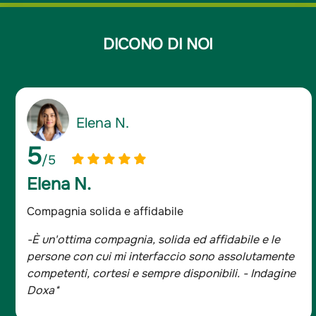
DICONO DI NOI
Giancarlo D.
5
/5
Giancarlo D.
Assicurato da oltre 20 anni
-Sono assicurato da oltre 20 anni e mi sono sempre
trovato bene, tutta la famiglia è con Groupama.
- Indagine Doxa*