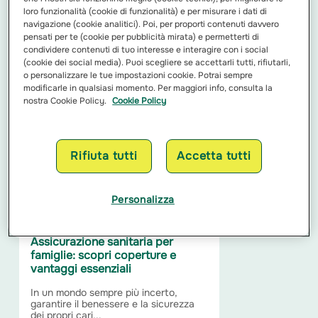
loro funzionalità (cookie di funzionalità) e per misurare i dati di
Rimborso fisioterapia e
navigazione (cookie analitici). Poi, per proporti contenuti davvero
pensati per te (cookie per pubblicità mirata) e permetterti di
osteopatia: come
condividere contenuti di tuo interesse e interagire con i social
un'assicurazione può fare la
(cookie dei social media). Puoi scegliere se accettarli tutti, rifiutarli,
differenza
o personalizzare le tue impostazioni cookie. Potrai sempre
modificarle in qualsiasi momento. Per maggiori info, consulta la
Quando si parla di salute e benessere,
la fisioterapia e l’osteopatia ricoprono
nostra Cookie Policy.
Cookie Policy
un ruolo fondamentale...
Leggi di più
Rifiuta tutti
Accetta tutti
Personalizza
Assicurazione sanitaria per
famiglie: scopri coperture e
vantaggi essenziali
In un mondo sempre più incerto,
garantire il benessere e la sicurezza
dei propri cari...