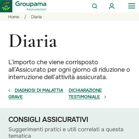
AREA
OP
CERCA
CLIENTI
ME
Salta
Vai
Vai
Home
/
Diaria
al
ai
alle
contenuto
prodotti
azioni
Diaria
per
rapide
la
sezione
Privati
L’importo che viene corrisposto
all’Assicurato per ogni giorno di riduzione o
interruzione dell’attività assicurata.
DIAGNOSI DI MALATTIA
DICHIARAZIONE
GRAVE
TESTIMONIALE
CONSIGLI ASSICURATIVI
Suggerimenti pratici e utili correlati a questa
tematica