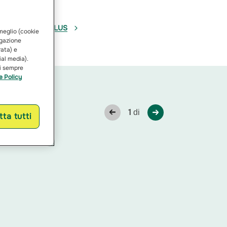
BONUS-MALUS
 meglio (cookie
vigazione
rata) e
ial media).
ai sempre
e Policy
1
di
ta tutti