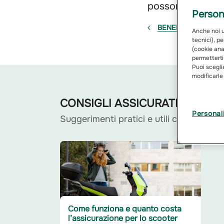
possono variare 
Persona
BENEFICIARIO
Anche noi ut
tecnici), pe
(cookie anal
permetterti
Puoi sceglie
modificarle
CONSIGLI ASSICURATIVI
Personal
Suggerimenti pratici e utili correlati a
Come funziona e quanto costa
l’assicurazione per lo scooter