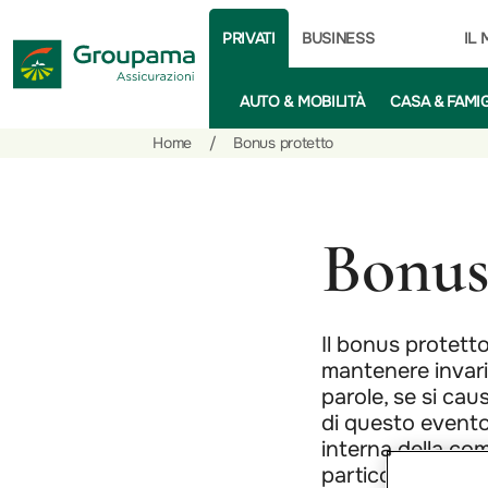
PRIVATI
BUSINESS
IL
AUTO & MOBILITÀ
CASA & FAMI
Salta
Vai
Vai
Home
/
Bonus protetto
al
ai
alle
contenuto
prodotti
azioni
per
rapide
Bonus
la
sezione
Privati
Il bonus protett
mantenere invaria
parole, se si cau
di questo evento.
interna della co
particolarmente u