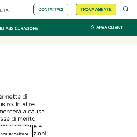
CONTATTACI
TROVA AGENTE
LITÀ
AREA CLIENTI
LI ASSICURAZIONE
ermette di
stro. In altre
aumenterà a causa
asse di merito
uesta opzione è
to e le condizioni
enza accettare