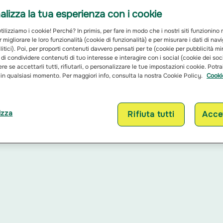
tra le compagnie assicurative.
lizza la tua esperienza con i cookie
ilizziamo i cookie! Perché? In primis, per fare in modo che i nostri siti funzionino
r migliorare le loro funzionalità (cookie di funzionalità) e per misurare i dati di na
itici). Poi, per proporti contenuti davvero pensati per te (cookie per pubblicità mi
 di condividere contenuti di tuo interesse e interagire con i social (cookie dei soc
re se accettarli tutti, rifiutarli, o personalizzare le tue impostazioni cookie. Potr
 in qualsiasi momento. Per maggiori info, consulta la nostra Cookie Policy.
Cooki
izza
Rifiuta tutti
Accet
 questa tematica