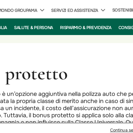
SOSTENIBI
 MONDO GROUPAMA
SERVIZI ED ASSISTENZA
GLIA
SALUTE & PERSONA
RISPARMIO & PREVIDENZA
CONSIG
 protetto
o è un’opzione aggiuntiva nella polizza auto che p
ta la propria classe di merito anche in caso di sini
sa un incidente, il costo dell’assicurazione non 
 Tuttavia, il bonus protetto si applica solo alla cl
mpagnia e non influisce sulla Classe Universale. Q
tile per chi ha un buon storico di guida, ma il cos
Continua s