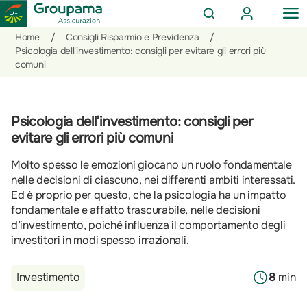
AREA
OP
CERCA
CLIENTI
ME
Salta
Vai
Vai
Home
/
Consigli Risparmio e Previdenza
/
al
ai
alle
Psicologia dell'investimento: consigli per evitare gli errori più
comuni
contenuto
prodotti
azioni
per
rapide
la
sezione
Psicologia dell’investimento: consigli per
Privati
evitare gli errori più comuni
Molto spesso le emozioni giocano un ruolo fondamentale
nelle decisioni di ciascuno, nei differenti ambiti interessati.
Ed è proprio per questo, che la psicologia ha un impatto
fondamentale e affatto trascurabile, nelle decisioni
d’investimento, poiché influenza il comportamento degli
investitori in modi spesso irrazionali.
Investimento
8
min