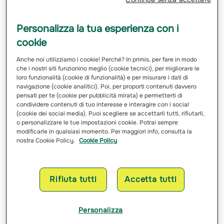
L’effetto gregge: cos’è e come
evitarlo
Personalizza la tua esperienza con i
cookie
Al di là della componente emotiva, esiste un altro
Anche noi utilizziamo i cookie! Perché? In primis, per fare in modo
aspetto potenzialmente dannoso per la corretta
che i nostri siti funzionino meglio (cookie tecnici), per migliorare le
attitudine dell’investitore. Si tratta del cosiddetto
loro funzionalità (cookie di funzionalità) e per misurare i dati di
navigazione (cookie analitici). Poi, per proporti contenuti davvero
“effetto gregge”,
ovvero un fenomeno psicologico e
pensati per te (cookie per pubblicità mirata) e permetterti di
comportamentale in cui gli individui tendono a seguire
condividere contenuti di tuo interesse e interagire con i social
le decisioni della maggioranza, spesso senza un’analisi
(cookie dei social media). Puoi scegliere se accettarli tutti, rifiutarli,
o personalizzare le tue impostazioni cookie. Potrai sempre
critica personale. Nel mondo degli investimenti, ciò si
modificarle in qualsiasi momento. Per maggiori info, consulta la
manifesta quando gli investitori
comprano o vendono
nostra Cookie Policy.
Cookie Policy
asset
semplicemente perché vedono altri farlo, senza
valutare i fondamentali economici o i reali rischi
dell’operazione.
Rifiuta tutti
Accetta tutti
Personalizza