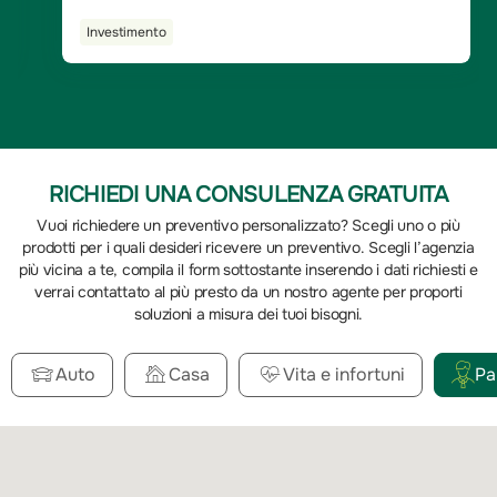
considerate uno strumento di protezione finanziaria,
Investimento
possono rappresentare anche un'opportunità di
investimento.
RICHIEDI UNA CONSULENZA GRATUITA
Vuoi richiedere un preventivo personalizzato? Scegli uno o più
prodotti per i quali desideri ricevere un preventivo. Scegli l’agenzia
più vicina a te, compila il form sottostante inserendo i dati richiesti e
verrai contattato al più presto da un nostro agente per proporti
soluzioni a misura dei tuoi bisogni.
Auto
Casa
Vita e infortuni
Pa