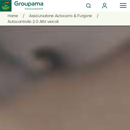
AREA
OP
CERCA
CLIENTI
ME
Salta
Vai
Vai
Home
/
Assicurazione Autocarro & Furgone
/
al
ai
alle
Autocontrollo 2.0 Altri veicoli
contenuto
prodotti
azioni
per
rapide
la
sezione
Privati