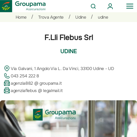
AREA
OP
CERCA
CLIENTI
ME
Salta
Vai
Vai
/
/
/
Home
Trova Agente
Udine
udine
al
ai
alle
contenuto
prodotti
azioni
F.Lli Flebus Srl
per
rapide
la
UDINE
sezione
Privati
Via Galvani, 1 Angolo Via L. Da Vinci, 33100 Udine - UD
043 254 222 8
agenzia882 @ groupama.it
agenziaflebus @ legalmail.it