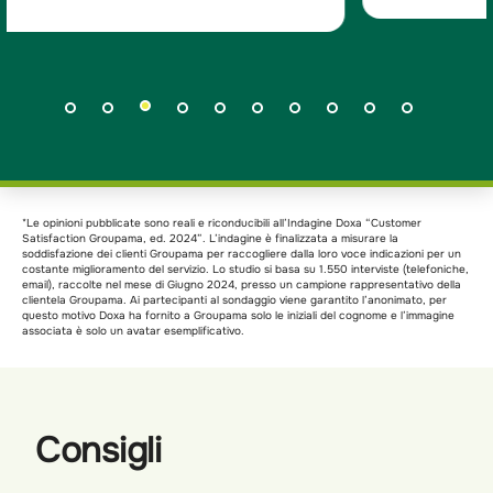
*Le opinioni pubblicate sono reali e riconducibili all’Indagine Doxa “Customer
Satisfaction Groupama, ed. 2024”. L’indagine è finalizzata a misurare la
soddisfazione dei clienti Groupama per raccogliere dalla loro voce indicazioni per un
costante miglioramento del servizio. Lo studio si basa su 1.550 interviste (telefoniche,
email), raccolte nel mese di Giugno 2024, presso un campione rappresentativo della
clientela Groupama. Ai partecipanti al sondaggio viene garantito l’anonimato, per
questo motivo Doxa ha fornito a Groupama solo le iniziali del cognome e l’immagine
associata è solo un avatar esemplificativo.
Consigli