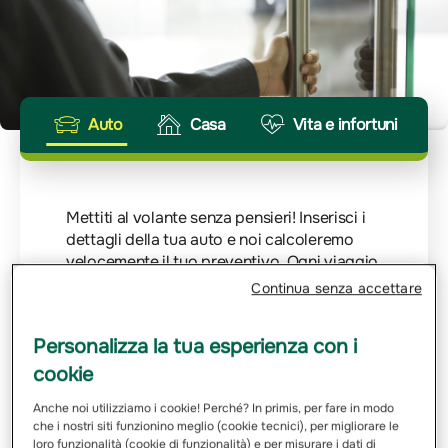
Auto
Casa
Vita e infortuni
Mettiti al volante senza pensieri! Inserisci i
dettagli della tua auto e noi calcoleremo
velocemente il tuo preventivo. Ogni viaggio
merita la giusta protezione.
Continua senza accettare
Inserisci Targa
Personalizza la tua esperienza con i
cookie
Email
Anche noi utilizziamo i cookie! Perché? In primis, per fare in modo
che i nostri siti funzionino meglio (cookie tecnici), per migliorare le
loro funzionalità (cookie di funzionalità) e per misurare i dati di