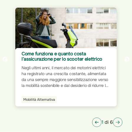
Assicurazione per Home Office: proteggi
il tuo spazio di lavoro
Il mondo del lavoro ha subito trasformazioni
significative nel corso dei decenni. Dalla rigidità
o
delle postazioni fisiche all’interno degli uffici
tradizionali, si è progressivamente passati a
modalità più flessibili e dinamiche. L’avvento
della tecnologia e la digitalizzazione dei processi
Smart Home
hanno ridisegnato le modalità operative,
permettendo a milioni di persone di lavorare da
qualsiasi luogo.
1
di 6