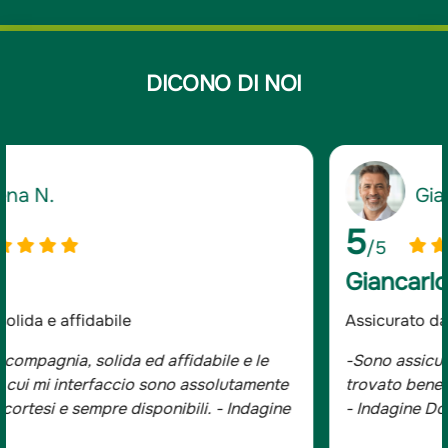
DICONO DI NOI
Giancarlo D.
5
/5
Giancarlo D.
Assicurato da oltre 20 anni
-Sono assicurato da oltre 20 anni e mi sono sempre
trovato bene, tutta la famiglia è con Groupama.
- Indagine Doxa*