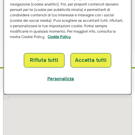
navigazione (cookie analitici). Poi, per proporti contenuti davvero
pensati per te (cookie per pubblicità mirata) e permetterti di
Ho letto e ho compreso
l’informativa sulle finalità
e sulle
condividere contenuti di tuo interesse e interagire con i social
modalità del trattamento dei miei dati personali
(cookie dei social media). Puoi scegliere se accettarli tutti, rifiutarli,
o personalizzare le tue impostazioni cookie. Potrai sempre
modificarle in qualsiasi momento. Per maggiori info, consulta la
Richiedi Preventivo
nostra Cookie Policy.
Cookie Policy
Rifiuta tutti
Accetta tutti
Personalizza
Dove siamo