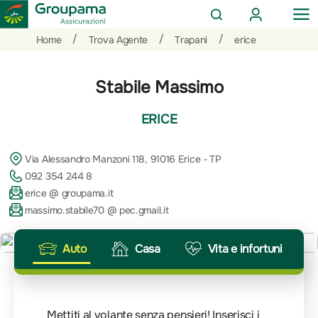
AREA
OP
CERCA
CLIENTI
ME
Salta
Vai
Vai
/
/
/
Home
Trova Agente
Trapani
erice
al
ai
alle
contenuto
prodotti
azioni
Stabile Massimo
per
rapide
la
ERICE
sezione
Privati
Via Alessandro Manzoni 118, 91016 Erice - TP
092 354 244 8
erice @ groupama.it
massimo.stabile70 @ pec.gmail.it
Auto
Casa
Vita e infortuni
Mettiti al volante senza pensieri! Inserisci i