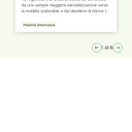
o
delle postazioni fisiche all’interno degli uffici
e
tradizionali, si è progressivamente passati a
modalità più flessibili e dinamiche. L’avvento
della tecnologia e la digitalizzazione dei processi
Smart Home
hanno ridisegnato le modalità operative,
permettendo a milioni di persone di lavorare da
qualsiasi luogo.
1
di 6