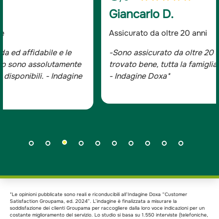
Giancarlo D.
Assicurato da oltre 20 anni
-Sono assicurato da oltre 20 anni e mi sono sempre
trovato bene, tutta la famiglia è con Groupama.
- Indagine Doxa*
*Le opinioni pubblicate sono reali e riconducibili all’Indagine Doxa “Customer
Satisfaction Groupama, ed. 2024”. L’indagine è finalizzata a misurare la
soddisfazione dei clienti Groupama per raccogliere dalla loro voce indicazioni per un
costante miglioramento del servizio. Lo studio si basa su 1.550 interviste (telefoniche,