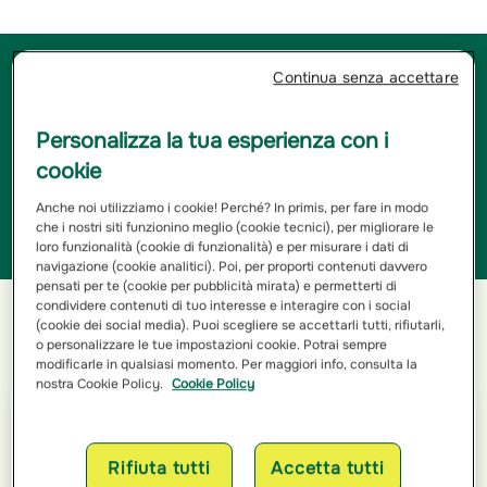
1969 Anna Maria Trapani......1996 Massimo Stabile.....
Continua senza accettare
2021 Alessandra Stabile..... Dal 1969 mettiamo al centro
la sicurezza e la tranquillità dei nostri clienti. Da oltre
Personalizza la tua esperienza con i
50 anni, tre generazioni della stessa famiglia guidano
con passione e professionalità la nostra agenzia di
cookie
assicurazioni, offrendo consulenza personalizzata,
Anche noi utilizziamo i cookie! Perché? In primis, per fare in modo
affidabilità e soluzioni su misura per ogni esigenza. Una
che i nostri siti funzionino meglio (cookie tecnici), per migliorare le
tradizione di fiducia che continua a guardare al futuro.
loro funzionalità (cookie di funzionalità) e per misurare i dati di
navigazione (cookie analitici). Poi, per proporti contenuti davvero
pensati per te (cookie per pubblicità mirata) e permetterti di
condividere contenuti di tuo interesse e interagire con i social
(cookie dei social media). Puoi scegliere se accettarli tutti, rifiutarli,
Orari di apertura
o personalizzare le tue impostazioni cookie. Potrai sempre
modificarle in qualsiasi momento. Per maggiori info, consulta la
nostra Cookie Policy.
Cookie Policy
Lunedì
09:00 - 13:00
Rifiuta tutti
Accetta tutti
15:30 - 18:30