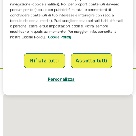
navigazione (cookie analitici). Poi, per proporti contenuti davvero
pensati per te (cookie per pubblicità mirata) e permetterti di
Ho letto e ho compreso
l’informativa sulle finalità
e sulle
condividere contenuti di tuo interesse e interagire con i social
modalità del trattamento dei miei dati personali
(cookie dei social media). Puoi scegliere se accettarli tutti, rifiutarli,
o personalizzare le tue impostazioni cookie. Potrai sempre
modificarle in qualsiasi momento. Per maggiori info, consulta la
Richiedi Preventivo
nostra Cookie Policy.
Cookie Policy
Rifiuta tutti
Accetta tutti
Personalizza
Dove siamo