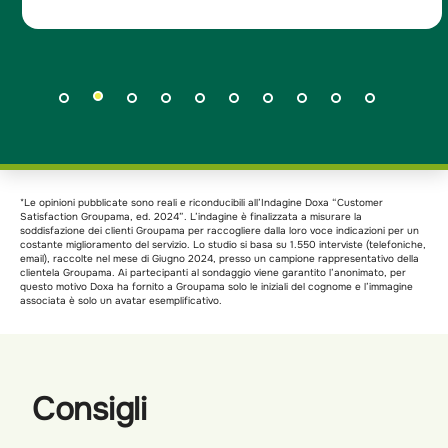
*Le opinioni pubblicate sono reali e riconducibili all’Indagine Doxa “Customer
Satisfaction Groupama, ed. 2024”. L’indagine è finalizzata a misurare la
soddisfazione dei clienti Groupama per raccogliere dalla loro voce indicazioni per un
costante miglioramento del servizio. Lo studio si basa su 1.550 interviste (telefoniche,
email), raccolte nel mese di Giugno 2024, presso un campione rappresentativo della
clientela Groupama. Ai partecipanti al sondaggio viene garantito l’anonimato, per
questo motivo Doxa ha fornito a Groupama solo le iniziali del cognome e l’immagine
associata è solo un avatar esemplificativo.
Consigli