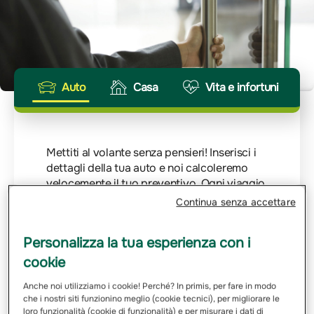
Auto
Casa
Vita e infortuni
Mettiti al volante senza pensieri! Inserisci i
dettagli della tua auto e noi calcoleremo
velocemente il tuo preventivo. Ogni viaggio
merita la giusta protezione.
Continua senza accettare
Inserisci Targa
Personalizza la tua esperienza con i
cookie
Email
Anche noi utilizziamo i cookie! Perché? In primis, per fare in modo
che i nostri siti funzionino meglio (cookie tecnici), per migliorare le
loro funzionalità (cookie di funzionalità) e per misurare i dati di