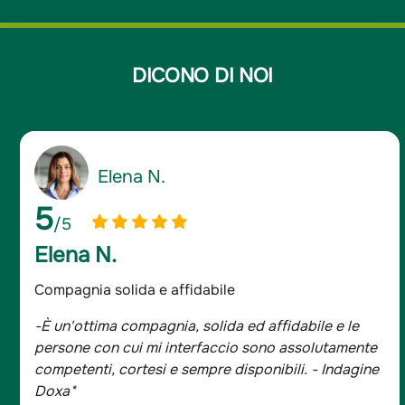
DICONO DI NOI
Giancarlo D.
5
/5
Giancarlo D.
Assicurato da oltre 20 anni
-Sono assicurato da oltre 20 anni e mi sono sempre
trovato bene, tutta la famiglia è con Groupama.
- Indagine Doxa*