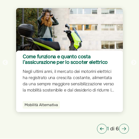
Assicurazione per Home Office: proteggi
ico
il tuo spazio di lavoro
ttrici
Il mondo del lavoro ha subito trasformazioni
ntata
significative nel corso dei decenni. Dalla rigidità
 verso
delle postazioni fisiche all’interno degli uffici
urre le
tradizionali, si è progressivamente passati a
i a
modalità più flessibili e dinamiche. L’avvento
della tecnologia e la digitalizzazione dei processi
Smart Home
che
hanno ridisegnato le modalità operative,
tendo
permettendo a milioni di persone di lavorare da
qualsiasi luogo.
1
di 6