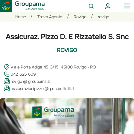
AREA
OP
CERCA
CLIENTI
ME
Salta
Vai
Vai
/
/
/
Home
Trova Agente
Rovigo
rovigo
al
ai
alle
contenuto
prodotti
azioni
Assicuraz. Pizzo D. E Rizzatello S. Snc
per
rapide
la
ROVIGO
sezione
Privati
Viale Porta Adige 45 G/15, 45100 Rovigo - RO
042 525 609
rovigo @ groupama.it
assicurazionipizzo @ pec.buffetti.it