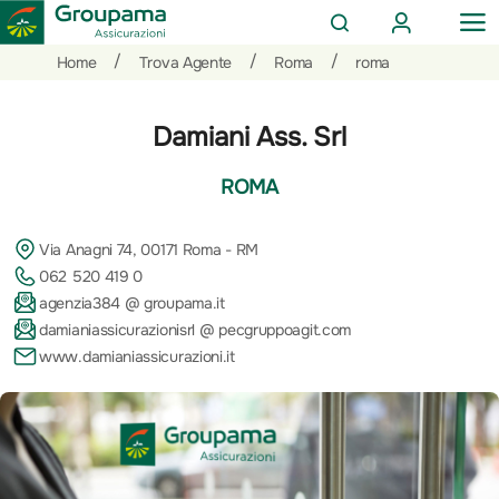
AREA
OP
CERCA
CLIENTI
ME
Salta
Vai
Vai
/
/
/
Home
Trova Agente
Roma
roma
al
ai
alle
contenuto
prodotti
azioni
Damiani Ass. Srl
per
rapide
la
ROMA
sezione
Privati
Via Anagni 74, 00171 Roma - RM
062 520 419 0
agenzia384 @ groupama.it
damianiassicurazionisrl @ pecgruppoagit.com
www.damianiassicurazioni.it