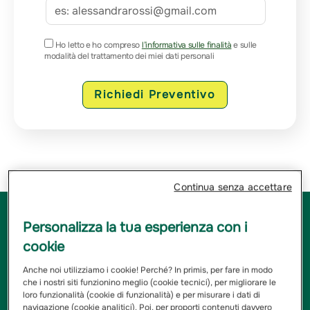
Ho letto e ho compreso
l’informativa sulle finalità
e sulle
modalità del trattamento dei miei dati personali
Richiedi Preventivo
Continua senza accettare
Tutto è iniziato nel lontano 1969, quando Pietro
Personalizza la tua esperienza con i
Damiani ha fondato questa agenzia. Successivamente
cookie
ha passato la sua passione per le assicurazioni ai suoi
figli Ciro, Paola e Giulio. Questi ragazzi (una volta, oggi
Anche noi utilizziamo i cookie! Perché? In primis, per fare in modo
sono un po' cresciuti) hanno ereditato la sua
che i nostri siti funzionino meglio (cookie tecnici), per migliorare le
straordinaria dedizione, professionalità e l'abilità di
loro funzionalità (cookie di funzionalità) e per misurare i dati di
rendere il mondo delle assicurazioni un po' meno
navigazione (cookie analitici). Poi, per proporti contenuti davvero