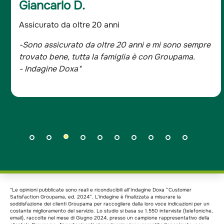
Giancarlo D.
Assicurato da oltre 20 anni
-Sono assicurato da oltre 20 anni e mi sono sempre
trovato bene, tutta la famiglia è con Groupama.
- Indagine Doxa*
*Le opinioni pubblicate sono reali e riconducibili all’Indagine Doxa “Customer
Satisfaction Groupama, ed. 2024”. L’indagine è finalizzata a misurare la
soddisfazione dei clienti Groupama per raccogliere dalla loro voce indicazioni per un
costante miglioramento del servizio. Lo studio si basa su 1.550 interviste (telefoniche,
email), raccolte nel mese di Giugno 2024, presso un campione rappresentativo della