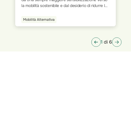
tradizionali, si è progressivamente passati a
modalità più flessibili e dinamiche. L’avvento
della tecnologia e la digitalizzazione dei processi
Smart Home
hanno ridisegnato le modalità operative,
permettendo a milioni di persone di lavorare da
qualsiasi luogo.
2
di 6