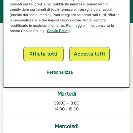
pensati per te (cookie per pubblicità mirata) e permetterti di
misterioso, operando con onestà e trasparenza in ogni
condividere contenuti di tuo interesse e interagire con i social
aspetto del lavoro.
(cookie dei social media). Puoi scegliere se accettarli tutti, rifiutarli,
o personalizzare le tue impostazioni cookie. Potrai sempre
modificarle in qualsiasi momento. Per maggiori info, consulta la
nostra Cookie Policy.
Cookie Policy
Orari di apertura
Rifiuta tutti
Accetta tutti
Lunedì
09:00 - 13:00
Personalizza
14:00 - 18:00
Martedì
09:00 - 13:00
14:00 - 18:00
Mercoledì