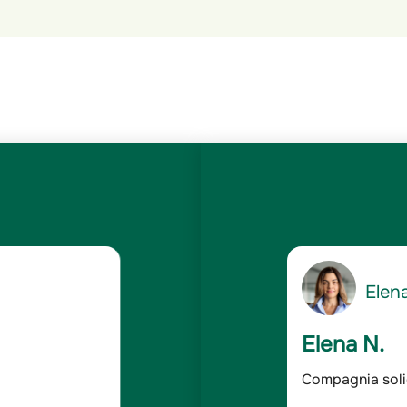
5
Gianc
/5
Giancarlo 
dabile
Assicurato da o