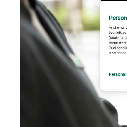
Persona
Anche noi ut
tecnici), pe
(cookie anal
permetterti
Puoi sceglie
modificarle
Personal