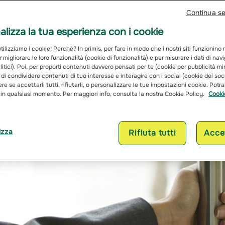
Continua s
lizza la tua esperienza con i cookie
ilizziamo i cookie! Perché? In primis, per fare in modo che i nostri siti funzionino
r migliorare le loro funzionalità (cookie di funzionalità) e per misurare i dati di na
itici). Poi, per proporti contenuti davvero pensati per te (cookie per pubblicità mi
 di condividere contenuti di tuo interesse e interagire con i social (cookie dei soc
re se accettarli tutti, rifiutarli, o personalizzare le tue impostazioni cookie. Potr
 in qualsiasi momento. Per maggiori info, consulta la nostra Cookie Policy.
Cooki
izza
Rifiuta tutti
Accet