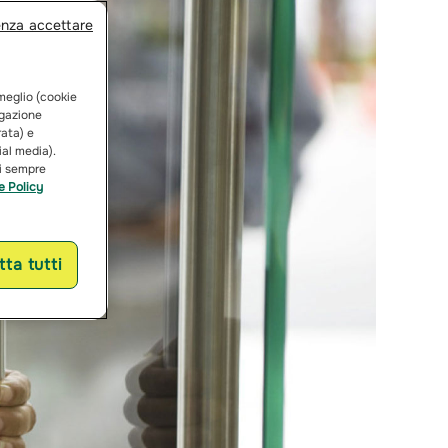
enza accettare
 meglio (cookie
vigazione
rata) e
ial media).
ai sempre
e Policy
ta tutti