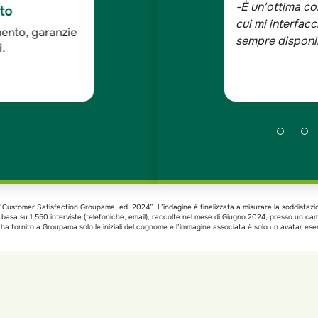
 solida ed affidabile e le persone con
-Sono assicurat
C Auto
 assolutamente competenti, cortesi e
bene, tutta la 
ddisfazione dei
ndagine Doxa*
xa “Customer Satisfaction Groupama, ed. 2024”. L’indagine è finalizzata a misurare la soddisfazi
si basa su 1.550 interviste (telefoniche, email), raccolte nel mese di Giugno 2024, presso un c
a fornito a Groupama solo le iniziali del cognome e l’immagine associata è solo un avatar esem