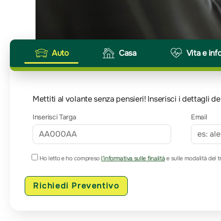
Auto
Casa
Vita e inf
Mettiti al volante senza pensieri! Inserisci i dettagli
Inserisci Targa
Email
Ho letto e ho compreso
l’informativa sulle finalità
e sulle modalità del t
Richiedi Preventivo