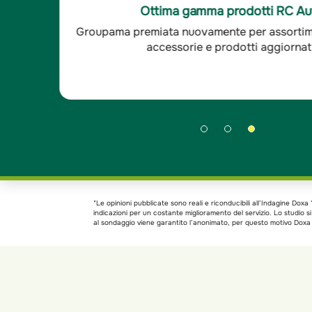
sfatto, le altre compagnie
-È un'ottima compagnia,
Ottima soddisfazione clienti R
 ora il mio agente è sempre
cui mi interfaccio sono
aranzie
Groupama è stata premiata per l'ottima so
 - Indagine Doxa*
sempre disponibili. - I
clienti RC auto.
*Le opinioni pubblicate sono reali e riconducibili all’Indagine Do
indicazioni per un costante miglioramento del servizio. Lo studio 
al sondaggio viene garantito l’anonimato, per questo motivo Doxa h