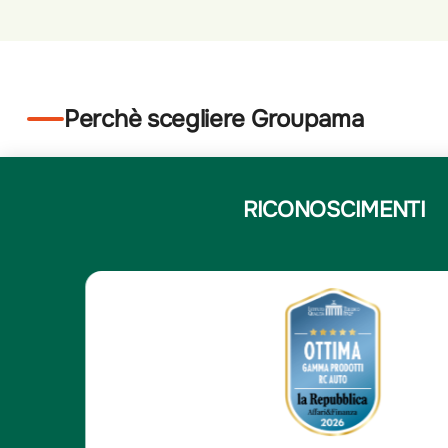
Perchè scegliere Groupama
RICONOSCIMENTI
5
Elena N.
/5
Elena N.
e
Compagnia solida e affi