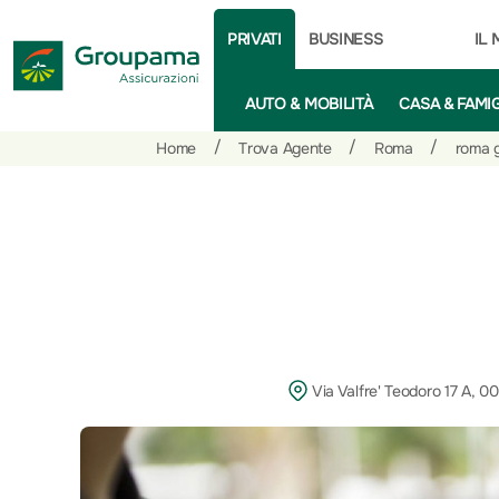
PRIVATI
BUSINESS
IL
AUTO & MOBILITÀ
CASA & FAMI
Salta
Vai
Vai
/
/
/
Home
Trova Agente
Roma
roma g
al
ai
alle
contenuto
prodotti
azioni
per
rapide
la
sezione
Privati
Via Valfre' Teodoro 17 A, 