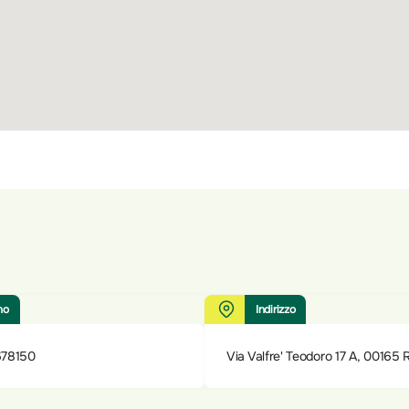
no
Indirizzo
678150
Via Valfre' Teodoro 17 A, 00165