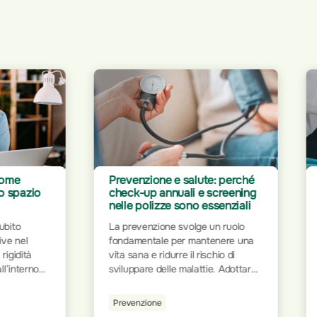
enzione e salute: perché
Rimborso fisioterapia e
k-up annuali e screening
osteopatia: come
 polizze sono essenziali
un'assicurazione può fare
differenza
evenzione svolge un ruolo
Quando si parla di salute e
mentale per mantenere una
benessere, la fisioterapia e
ana e ridurre il rischio di
l’osteopatia ricoprono un ruol
ppare delle malattie. Adottare
fondamentale per il recupero
dini salutari, come una dieta
infortuni e la gestione del dolo
brata, l'attività fisica regolare
enzione
Guide Utili
Queste discipline forniscono
ontrollo dello stress, aiuta a