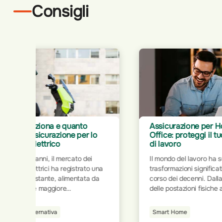
Consigli
Assicurazione per Home
Prev
lo
Office: proteggi il tuo spazio
chec
di lavoro
nelle
Il mondo del lavoro ha subito
La pr
 una
trasformazioni significative nel
fonda
da
corso dei decenni. Dalla rigidità
vita s
delle postazioni fisiche all’interno
svilu
ità
degli uffici tradizionali, si è
abitu
durre
progressivamente passati a
equili
Smart Home
Prev
per
modalità più flessibili e dinamiche.
e il c