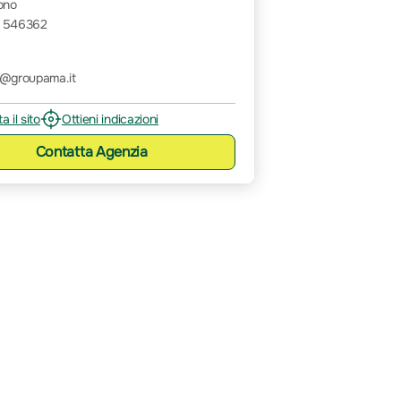
ono
 546362
o@groupama.it
ta il sito
Ottieni indicazioni
Contatta
Agenzia