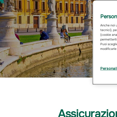
Persona
Anche noi ut
tecnici), pe
(cookie anal
permetterti
Puoi sceglie
modificarle
Personal
Assicurazio