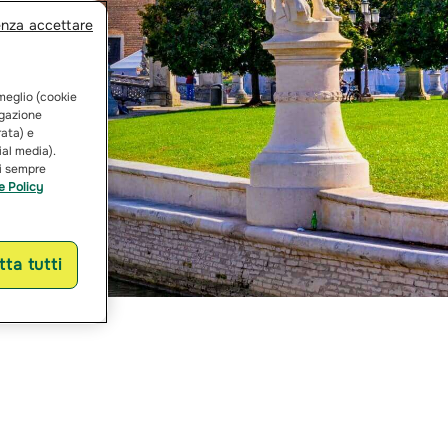
enza accettare
 meglio (cookie
vigazione
rata) e
ial media).
ai sempre
e Policy
ta tutti
to