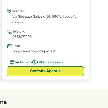
Indirizzo
Via Giuseppe Garibaldi 51, 59016 Poggio A
Caiano
Telefono
0558777203
Email
poggioacaiano@groupama.it
Visita il sito
Ottieni indicazioni
Contatta
Agenzia
ana