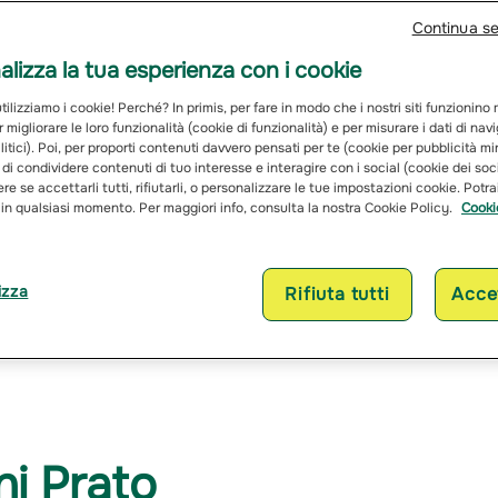
Continua s
lizza la tua esperienza con i cookie
ilizziamo i cookie! Perché? In primis, per fare in modo che i nostri siti funzionino
r migliorare le loro funzionalità (cookie di funzionalità) e per misurare i dati di na
itici). Poi, per proporti contenuti davvero pensati per te (cookie per pubblicità mi
 di condividere contenuti di tuo interesse e interagire con i social (cookie dei soc
re se accettarli tutti, rifiutarli, o personalizzare le tue impostazioni cookie. Potr
 in qualsiasi momento. Per maggiori info, consulta la nostra Cookie Policy.
Cooki
izza
Rifiuta tutti
Accet
Assicurazioni Pra
ni Prato