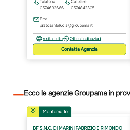
Telefono
Cellulare
0574692666
0574842305
Email
pratosantalucia@groupama.it
Visita il sito
Ottieni indicazioni
Contatta
Agenzia
Ecco le agenzie Groupama in provi
Montemurlo
BF S.N.C. DI MARINI FABRIZIO E RIMONDO