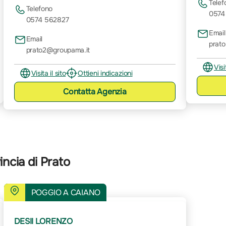
Telef
Telefono
0574
0574 562827
Email
Email
prat
prato2@groupama.it
Visi
Visita il sito
Ottieni indicazioni
Contatta
Agenzia
ncia di Prato
POGGIO A CAIANO
DESII LORENZO