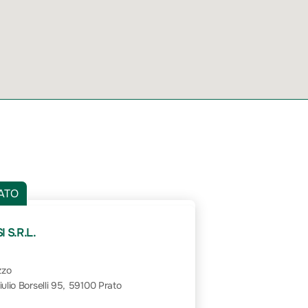
ATO
 S.R.L.
zzo
iulio Borselli 95, 59100 Prato