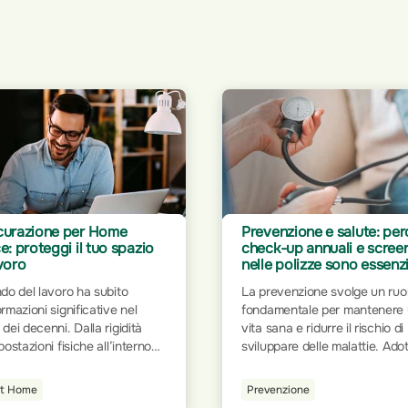
enzione e salute: perché
Rimborso fisioterapia e
k-up annuali e screening
osteopatia: come
 polizze sono essenziali
un'assicurazione può fare
differenza
evenzione svolge un ruolo
Quando si parla di salute e
mentale per mantenere una
benessere, la fisioterapia e
ana e ridurre il rischio di
l’osteopatia ricoprono un ruol
ppare delle malattie. Adottare
fondamentale per il recupero
dini salutari, come una dieta
infortuni e la gestione del dolo
brata, l'attività fisica regolare
enzione
Guide Utili
Queste discipline forniscono
ontrollo dello stress, aiuta a