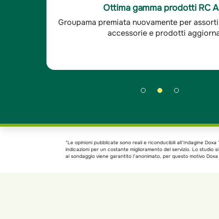
sfatto, le altre compagnie
-È un'ottima compagnia,
Ottima soddisfazione clienti R
 ora il mio agente è sempre
cui mi interfaccio sono
aranzie
Groupama è stata premiata per l'ottima so
 - Indagine Doxa*
sempre disponibili. - I
clienti RC auto.
*Le opinioni pubblicate sono reali e riconducibili all’Indagine Do
indicazioni per un costante miglioramento del servizio. Lo studio 
al sondaggio viene garantito l’anonimato, per questo motivo Doxa h