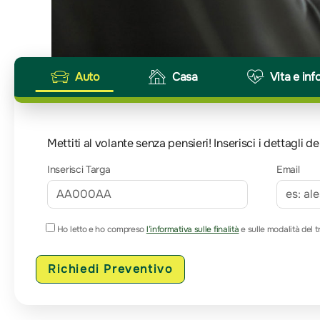
Auto
Casa
Vita e inf
Mettiti al volante senza pensieri! Inserisci i dettagli
Inserisci Targa
Email
Ho letto e ho compreso
l’informativa sulle finalità
e sulle modalità del t
Richiedi Preventivo