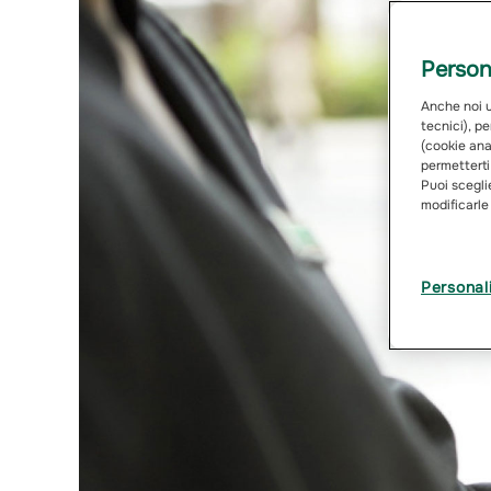
Persona
Anche noi ut
tecnici), pe
(cookie anal
permetterti
Puoi sceglie
modificarle
Personal