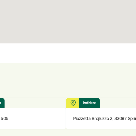
o
Indirizzo
1505
Piazzetta Brojluzzo 2, 33097 Spil