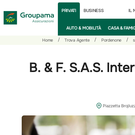
PRIVATI
BUSINESS
IL
AUTO & MOBILITÀ
CASA & FAMI
Salta
Vai
Vai
/
/
/
Home
Trova Agente
Pordenone
s
al
ai
alle
contenuto
prodotti
azioni
per
rapide
B. & F. S.A.S. Int
la
sezione
Privati
Piazzetta Brojluz