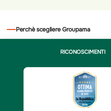
Perchè scegliere Groupama
RICONOSCIMENTI
5
Elena N.
/5
Elena N.
e
Compagnia solida e affi