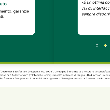
 solida ed affidabile e le persone con
-Sono assicurat
C Auto
 assolutamente competenti, cortesi e
bene, tutta la 
ddisfazione dei
ndagine Doxa*
xa “Customer Satisfaction Groupama, ed. 2024”. L’indagine è finalizzata a misurare la soddisfazi
si basa su 1.550 interviste (telefoniche, email), raccolte nel mese di Giugno 2024, presso un c
a fornito a Groupama solo le iniziali del cognome e l’immagine associata è solo un avatar esem