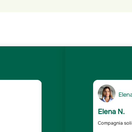
5
Gianc
/5
Giancarlo 
dabile
Assicurato da o