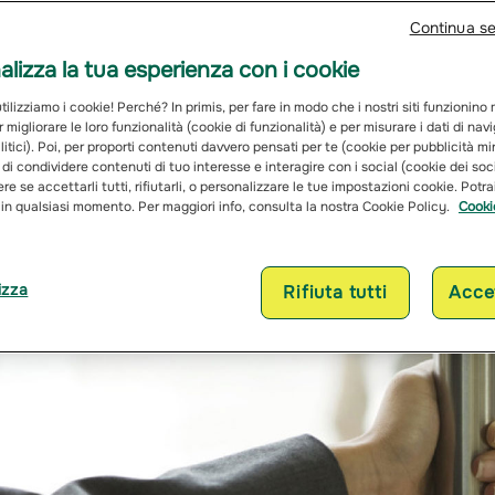
Continua s
lizza la tua esperienza con i cookie
ilizziamo i cookie! Perché? In primis, per fare in modo che i nostri siti funzionino
r migliorare le loro funzionalità (cookie di funzionalità) e per misurare i dati di na
itici). Poi, per proporti contenuti davvero pensati per te (cookie per pubblicità mi
 di condividere contenuti di tuo interesse e interagire con i social (cookie dei soc
re se accettarli tutti, rifiutarli, o personalizzare le tue impostazioni cookie. Potr
 in qualsiasi momento. Per maggiori info, consulta la nostra Cookie Policy.
Cooki
izza
Rifiuta tutti
Accet