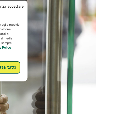
enza accettare
 meglio (cookie
vigazione
rata) e
ial media).
ai sempre
e Policy
ta tutti