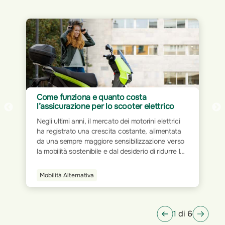
Assicurazione per Home Office: proteggi
il tuo spazio di lavoro
Il mondo del lavoro ha subito trasformazioni
significative nel corso dei decenni. Dalla rigidità
delle postazioni fisiche all’interno degli uffici
tradizionali, si è progressivamente passati a
modalità più flessibili e dinamiche. L’avvento
della tecnologia e la digitalizzazione dei processi
Smart Home
hanno ridisegnato le modalità operative,
permettendo a milioni di persone di lavorare da
qualsiasi luogo.
1
di 6