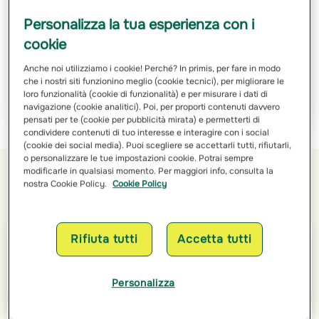
Personalizza la tua esperienza con i
Ho letto e ho compreso
l’informativa sulle finalità
e sulle
cookie
modalità del trattamento dei miei dati personali
Anche noi utilizziamo i cookie! Perché? In primis, per fare in modo
che i nostri siti funzionino meglio (cookie tecnici), per migliorare le
Richiedi Preventivo
loro funzionalità (cookie di funzionalità) e per misurare i dati di
navigazione (cookie analitici). Poi, per proporti contenuti davvero
pensati per te (cookie per pubblicità mirata) e permetterti di
condividere contenuti di tuo interesse e interagire con i social
(cookie dei social media). Puoi scegliere se accettarli tutti, rifiutarli,
o personalizzare le tue impostazioni cookie. Potrai sempre
modificarle in qualsiasi momento. Per maggiori info, consulta la
nostra Cookie Policy.
Cookie Policy
Orari di apertura
Rifiuta tutti
Accetta tutti
Lunedì
09:30 - 13:00
Personalizza