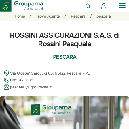
AREA
OP
CERCA
CLIENTI
ME
Salta
Vai
Vai
/
/
/
Home
Trova Agente
Pescara
pescara
al
ai
alle
contenuto
prodotti
azioni
ROSSINI ASSICURAZIONI S.A.S. di
per
rapide
la
Rossini Pasquale
sezione
Privati
PESCARA
Via Giosue' Carducci 83, 65122 Pescara - PE
085 421 685 1
pescara @ groupama.it