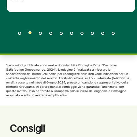
*Le opinioni pubblicate sono reali e riconducibili all’Indagine Doxa “Customer
Satisfaction Groupama, ed. 2024”. L’indagine è finalizzata a misurare la
soddisfazione dei clienti Groupama per raccogliere dalla loro voce indicazioni per un
costante miglioramento del servizio. Lo studio si basa su 1.550 interviste (telefoniche,
email), raccolte nel mese di Giugno 2024, presso un campione rappresentativo della
clientela Groupama. Ai partecipanti al sondaggio viene garantito l’anonimato, per
questo motivo Doxa ha fornito a Groupama solo le iniziali del cognome e l’immagine
associata è solo un avatar esemplificativo.
Consigli