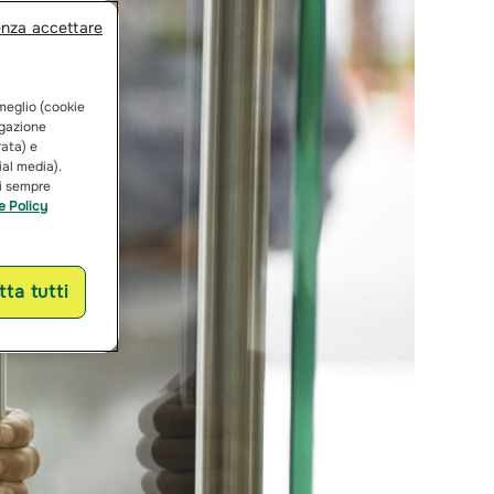
enza accettare
 meglio (cookie
vigazione
rata) e
ial media).
ai sempre
e Policy
ta tutti