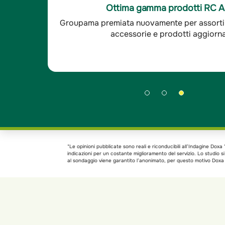
sfatto, le altre compagnie
-È un'ottima compagnia,
Ottima soddisfazione clienti R
 ora il mio agente è sempre
cui mi interfaccio sono
aranzie
Groupama è stata premiata per l'ottima so
 - Indagine Doxa*
sempre disponibili. - I
clienti RC auto.
*Le opinioni pubblicate sono reali e riconducibili all’Indagine Do
indicazioni per un costante miglioramento del servizio. Lo studio 
al sondaggio viene garantito l’anonimato, per questo motivo Doxa h