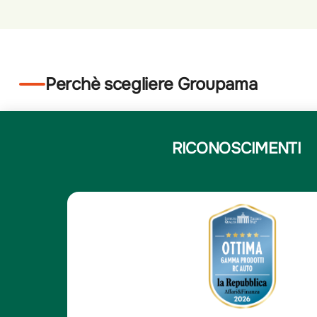
Perchè scegliere Groupama
RICONOSCIMENTI
5
Elena N.
/5
Elena N.
e
Compagnia solida e affi