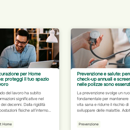
enzione e salute: perché
Rimborso fisioterapia e
k-up annuali e screening
osteopatia: come
 polizze sono essenziali
un'assicurazione può fare
differenza
evenzione svolge un ruolo
Quando si parla di salute e
mentale per mantenere una
benessere, la fisioterapia e
ana e ridurre il rischio di
l’osteopatia ricoprono un ruol
ppare delle malattie. Adottare
fondamentale per il recupero
dini salutari, come una dieta
infortuni e la gestione del dolo
brata, l'attività fisica regolare
enzione
Guide Utili
Queste discipline forniscono
ontrollo dello stress, aiuta a