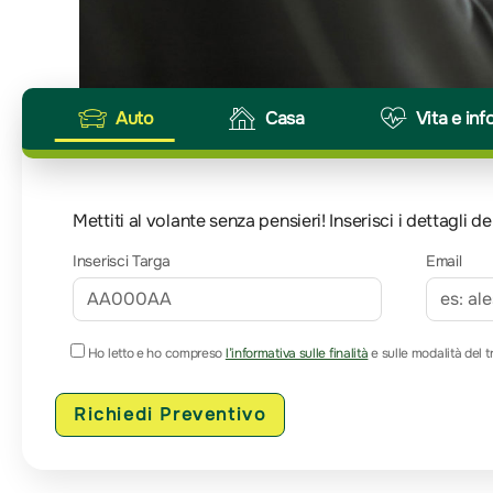
Auto
Casa
Vita e inf
Mettiti al volante senza pensieri! Inserisci i dettagli
Inserisci Targa
Email
Ho letto e ho compreso
l’informativa sulle finalità
e sulle modalità del t
Richiedi Preventivo