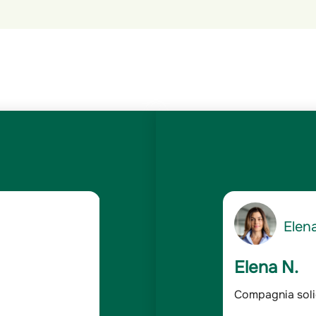
5
Gianc
/5
Giancarlo 
dabile
Assicurato da o