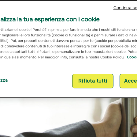
Continua s
lizza la tua esperienza con i cookie
ilizziamo i cookie! Perché? In primis, per fare in modo che i nostri siti funzionino
r migliorare le loro funzionalità (cookie di funzionalità) e per misurare i dati di na
itici). Poi, per proporti contenuti davvero pensati per te (cookie per pubblicità mi
 di condividere contenuti di tuo interesse e interagire con i social (cookie dei soc
re se accettarli tutti, rifiutarli, o personalizzare le tue impostazioni cookie. Potr
 in qualsiasi momento. Per maggiori info, consulta la nostra Cookie Policy.
Cooki
izza
Rifiuta tutti
Accet