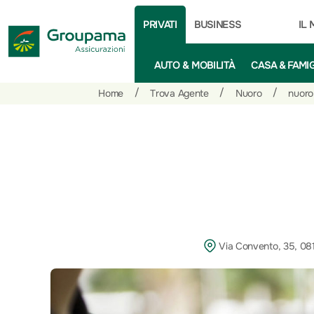
PRIVATI
BUSINESS
IL
AUTO & MOBILITÀ
CASA & FAMI
Salta
Vai
Vai
/
/
/
Home
Trova Agente
Nuoro
nuoro
al
ai
alle
contenuto
prodotti
azioni
per
rapide
la
sezione
Privati
Via Convento, 35, 08