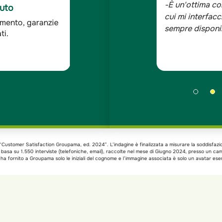
 solida ed affidabile e le persone con
-Sono assicurat
C Auto
 assolutamente competenti, cortesi e
bene, tutta la 
ddisfazione dei
ndagine Doxa*
xa “Customer Satisfaction Groupama, ed. 2024”. L’indagine è finalizzata a misurare la soddisfazi
si basa su 1.550 interviste (telefoniche, email), raccolte nel mese di Giugno 2024, presso un c
a fornito a Groupama solo le iniziali del cognome e l’immagine associata è solo un avatar esem