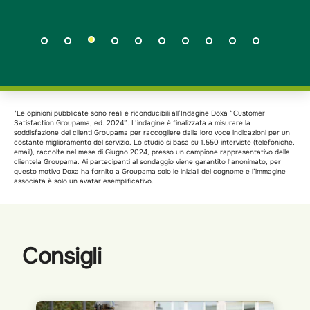
*Le opinioni pubblicate sono reali e riconducibili all’Indagine Doxa “Customer
Satisfaction Groupama, ed. 2024”. L’indagine è finalizzata a misurare la
soddisfazione dei clienti Groupama per raccogliere dalla loro voce indicazioni per un
costante miglioramento del servizio. Lo studio si basa su 1.550 interviste (telefoniche,
email), raccolte nel mese di Giugno 2024, presso un campione rappresentativo della
clientela Groupama. Ai partecipanti al sondaggio viene garantito l’anonimato, per
questo motivo Doxa ha fornito a Groupama solo le iniziali del cognome e l’immagine
associata è solo un avatar esemplificativo.
Consigli