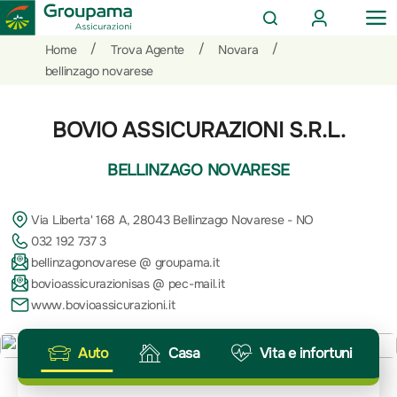
AREA
OP
CERCA
CLIENTI
ME
Salta
Vai
Vai
/
/
/
Home
Trova Agente
Novara
al
ai
alle
bellinzago novarese
contenuto
prodotti
azioni
per
rapide
BOVIO ASSICURAZIONI S.R.L.
la
sezione
BELLINZAGO NOVARESE
Privati
Via Liberta' 168 A, 28043 Bellinzago Novarese - NO
032 192 737 3
bellinzagonovarese @ groupama.it
bovioassicurazionisas @ pec-mail.it
www.bovioassicurazioni.it
Auto
Casa
Vita e infortuni