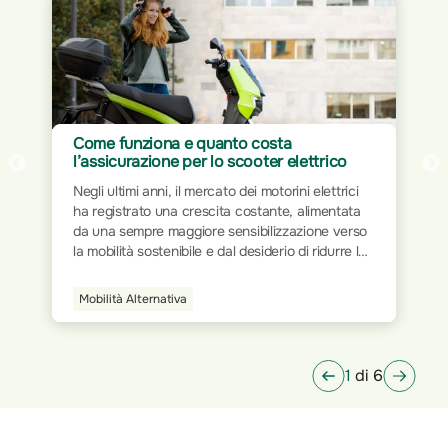
Come funziona e quanto costa
l’assicurazione per lo scooter elettrico
Negli ultimi anni, il mercato dei motorini elettrici
ha registrato una crescita costante, alimentata
da una sempre maggiore sensibilizzazione verso
la mobilità sostenibile e dal desiderio di ridurre le
emissioni inquinanti. Come per tutti i veicoli a
motore, anche per gli scooter elettrici è
Mobilità Alternativa
obbligatorio disporre di un'assicurazione che
consenta la circolazione su strada, garantendo
protezione in caso di incidenti.
1
di 6