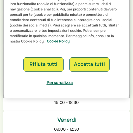
loro funzionalità (cookie di funzionalità) e per misurare i dati di
15:00 - 18:30
navigazione (cookie analitici). Poi, per proporti contenuti davvero
pensati per te (cookie per pubblicità mirata) e permetterti di
condividere contenuti di tuo interesse e interagire con i social
Martedì
(cookie dei social media). Puoi scegliere se accettarli tutti, rifiutarli,
o personalizzare le tue impostazioni cookie. Potrai sempre
09:00 - 12:30
modificarle in qualsiasi momento. Per maggiori info, consulta la
15:00 - 18:30
nostra Cookie Policy.
Cookie Policy
Mercoledì
Rifiuta tutti
Accetta tutti
09:00 - 12:30
15:00 - 18:30
Personalizza
Giovedì
09:00 - 12:30
15:00 - 18:30
Venerdì
09:00 - 12:30