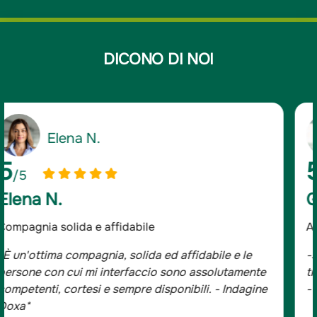
DICONO DI NOI
Giancarlo D.
5
/5
Giancarlo D.
Assicurato da oltre 20 anni
-Sono assicurato da oltre 20 anni e mi sono sempre
trovato bene, tutta la famiglia è con Groupama.
- Indagine Doxa*