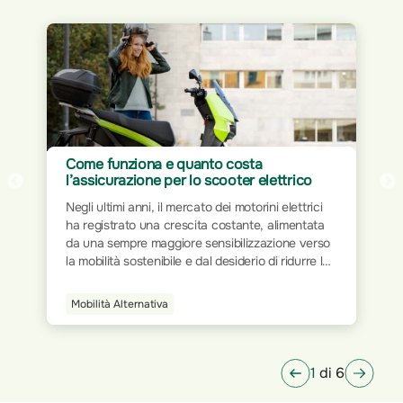
Assicurazione per Home Office: proteggi
il tuo spazio di lavoro
Il mondo del lavoro ha subito trasformazioni
significative nel corso dei decenni. Dalla rigidità
o
delle postazioni fisiche all’interno degli uffici
tradizionali, si è progressivamente passati a
modalità più flessibili e dinamiche. L’avvento
della tecnologia e la digitalizzazione dei processi
Smart Home
hanno ridisegnato le modalità operative,
permettendo a milioni di persone di lavorare da
qualsiasi luogo.
1
di 6