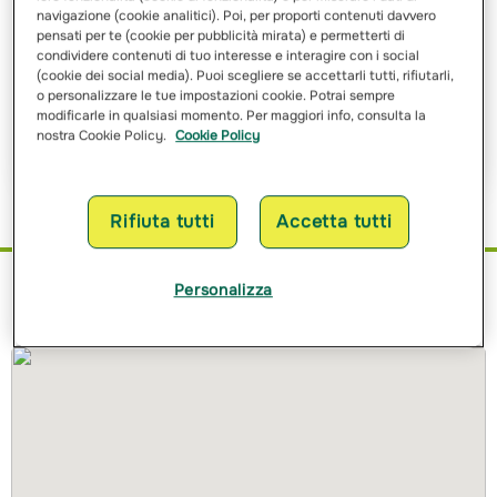
navigazione (cookie analitici). Poi, per proporti contenuti davvero
pensati per te (cookie per pubblicità mirata) e permetterti di
Ho letto e ho compreso
l’informativa sulle finalità
e sulle
condividere contenuti di tuo interesse e interagire con i social
modalità del trattamento dei miei dati personali
(cookie dei social media). Puoi scegliere se accettarli tutti, rifiutarli,
o personalizzare le tue impostazioni cookie. Potrai sempre
modificarle in qualsiasi momento. Per maggiori info, consulta la
Richiedi Preventivo
nostra Cookie Policy.
Cookie Policy
Rifiuta tutti
Accetta tutti
Personalizza
Dove siamo