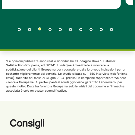
*Le opinioni pubblicate sono reali e riconducibili all’Indagine Doxa “Customer
Satisfaction Groupama, ed. 2024”. L’indagine è finalizzata a misurare la
soddisfazione dei clienti Groupama per raccogliere dalla loro voce indicazioni per un
costante miglioramento del servizio. Lo studio si basa su 1.550 interviste (telefoniche,
email), raccolte nel mese di Giugno 2024, presso un campione rappresentativo della
clientela Groupama. Ai partecipanti al sondaggio viene garantito l’anonimato, per
questo motivo Doxa ha fornito a Groupama solo le iniziali del cognome e l’immagine
associata è solo un avatar esemplificativo.
Consigli