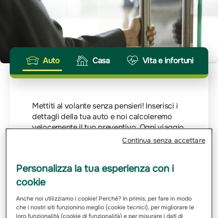
Auto
Casa
Vita e infortuni
Mettiti al volante senza pensieri! Inserisci i
dettagli della tua auto e noi calcoleremo
velocemente il tuo preventivo. Ogni viaggio
merita la giusta protezione.
Continua senza accettare
Inserisci Targa
Personalizza la tua esperienza con i
cookie
Email
Anche noi utilizziamo i cookie! Perché? In primis, per fare in modo
che i nostri siti funzionino meglio (cookie tecnici), per migliorare le
loro funzionalità (cookie di funzionalità) e per misurare i dati di