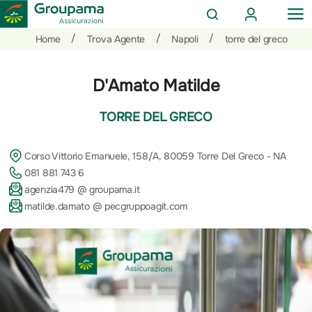
AREA
OP
CERCA
CLIENTI
ME
Salta
Vai
Vai
/
/
/
Home
Trova Agente
Napoli
torre del greco
al
ai
alle
contenuto
prodotti
azioni
D'Amato Matilde
per
rapide
la
TORRE DEL GRECO
sezione
Privati
Corso Vittorio Emanuele, 158/A, 80059 Torre Del Greco - NA
081 881 743 6
agenzia479 @ groupama.it
matilde.damato @ pecgruppoagit.com