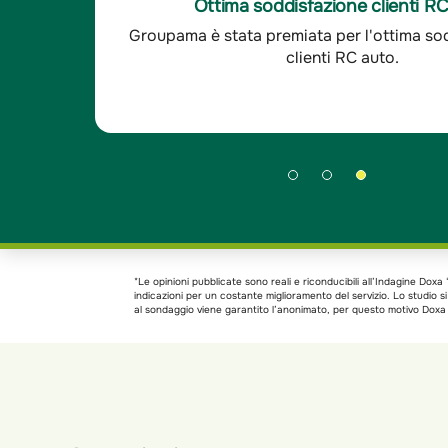
Ottima soddisfazione clienti R
ioni a livello di servizio e di
abbiamo avuto bisogno c
aranzie
Groupama è stata premiata per l'ottima so
iferimento. - Indagine Doxa*
di problema. - Indagine
clienti RC auto.
*Le opinioni pubblicate sono reali e riconducibili all’Indagine Do
indicazioni per un costante miglioramento del servizio. Lo studio 
al sondaggio viene garantito l’anonimato, per questo motivo Doxa h