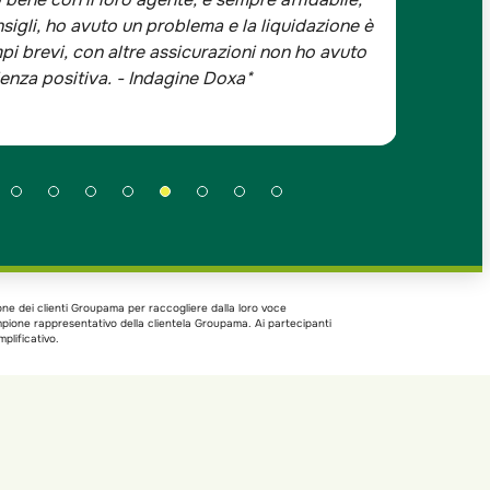
sigli, ho avuto un problema e la liquidazione è
mai avu
pi brevi, con altre assicurazioni non ho avuto
digital
ienza positiva. - Indagine Doxa*
agente
one dei clienti Groupama per raccogliere dalla loro voce
ampione rappresentativo della clientela Groupama. Ai partecipanti
plificativo.