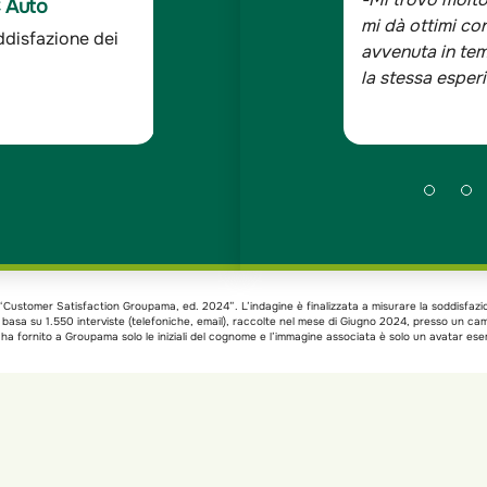
C Auto
i sono sempre stati senza alcun tipo
mi dà ottimi con
ddisfazione dei
 Doxa*
avvenuta in tem
la stessa esper
xa “Customer Satisfaction Groupama, ed. 2024”. L’indagine è finalizzata a misurare la soddisfazi
si basa su 1.550 interviste (telefoniche, email), raccolte nel mese di Giugno 2024, presso un c
a fornito a Groupama solo le iniziali del cognome e l’immagine associata è solo un avatar esem