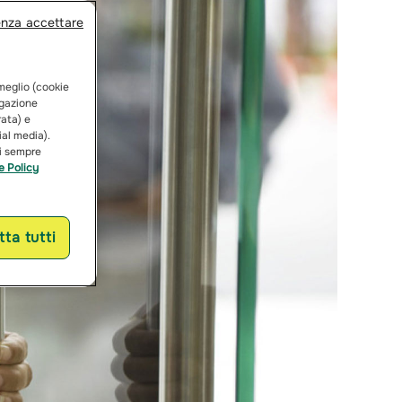
enza accettare
 meglio (cookie
vigazione
rata) e
ial media).
ai sempre
e Policy
ta tutti