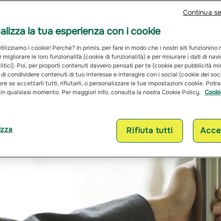
Continua s
lizza la tua esperienza con i cookie
ilizziamo i cookie! Perché? In primis, per fare in modo che i nostri siti funzionino
r migliorare le loro funzionalità (cookie di funzionalità) e per misurare i dati di na
itici). Poi, per proporti contenuti davvero pensati per te (cookie per pubblicità mi
 di condividere contenuti di tuo interesse e interagire con i social (cookie dei soc
re se accettarli tutti, rifiutarli, o personalizzare le tue impostazioni cookie. Potr
 in qualsiasi momento. Per maggiori info, consulta la nostra Cookie Policy.
Cooki
izza
Rifiuta tutti
Accet