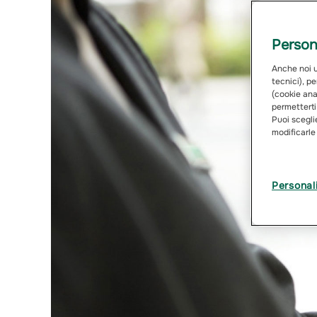
Persona
Anche noi ut
tecnici), pe
(cookie anal
permetterti
Puoi sceglie
modificarle
Personal