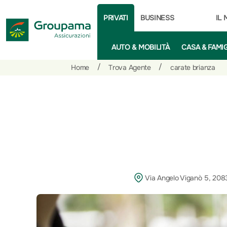
PRIVATI
BUSINESS
IL
AUTO & MOBILITÀ
CASA & FAMI
Salta
Vai
Vai
/
/
Home
Trova Agente
carate brianza
al
ai
alle
contenuto
prodotti
azioni
per
rapide
la
sezione
Privati
Via Angelo Viganò 5, 208