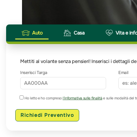
Auto
Casa
Vita e inf
Mettiti al volante senza pensieri! Inserisci i dettagli
Inserisci Targa
Email
Ho letto e ho compreso
l’informativa sulle finalità
e sulle modalità del t
Richiedi Preventivo