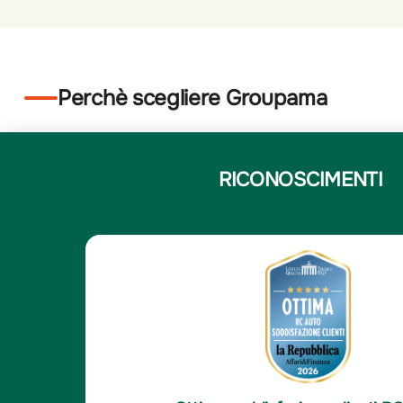
Perchè scegliere Groupama
RICONOSCIMENTI
5
Angela C.
/5
Angela C.
porto umano con l'agente
Assicurazione di famigli
sfatto, molto competenti e la
-Per noi è l'assicurazio