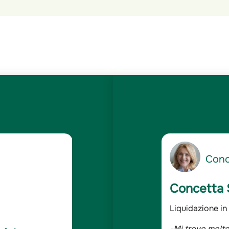
5
Conc
/5
Concetta 
a da oltre 40 anni
Liquidazione in
ne di famiglia da oltre 40 anni e quando
-Mi trovo molto