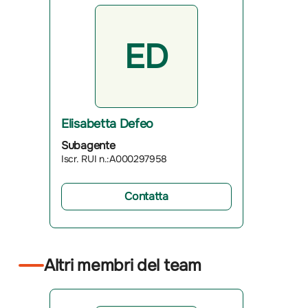
ED
Elisabetta Defeo
Subagente
Iscr. RUI n.:A000297958
Contatta
Altri membri del team