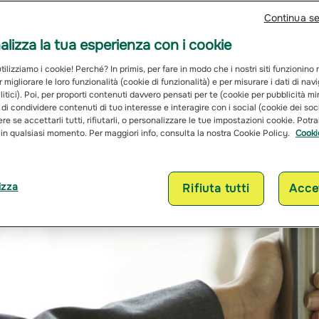
Continua s
lizza la tua esperienza con i cookie
ilizziamo i cookie! Perché? In primis, per fare in modo che i nostri siti funzionino
r migliorare le loro funzionalità (cookie di funzionalità) e per misurare i dati di na
itici). Poi, per proporti contenuti davvero pensati per te (cookie per pubblicità mi
 di condividere contenuti di tuo interesse e interagire con i social (cookie dei soc
re se accettarli tutti, rifiutarli, o personalizzare le tue impostazioni cookie. Potr
 in qualsiasi momento. Per maggiori info, consulta la nostra Cookie Policy.
Cooki
izza
Rifiuta tutti
Accet