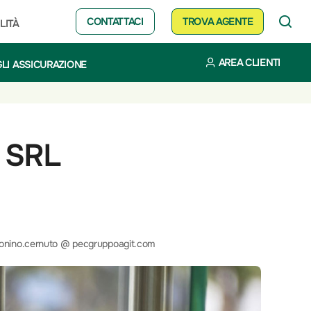
CONTATTACI
TROVA AGENTE
LITÀ
AREA CLIENTI
LI ASSICURAZIONE
 SRL
onino.cernuto @ pecgruppoagit.com