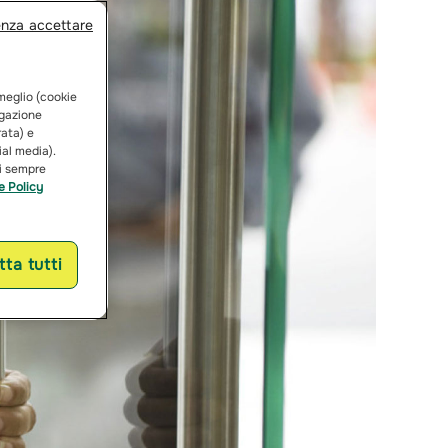
enza accettare
 meglio (cookie
vigazione
rata) e
ial media).
ai sempre
e Policy
ta tutti