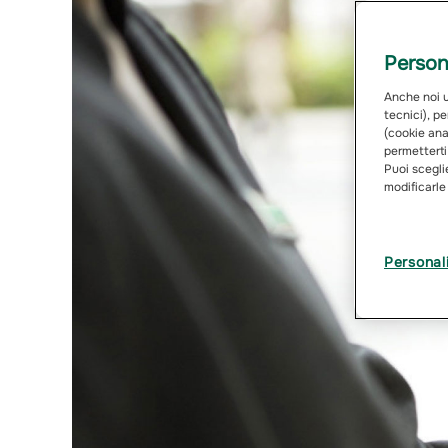
Persona
Anche noi ut
tecnici), pe
(cookie anal
permetterti
Puoi sceglie
modificarle
Personal