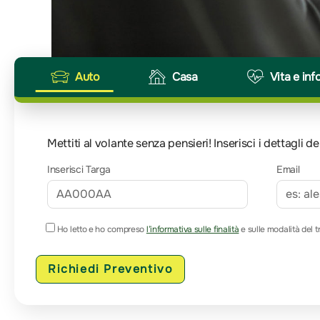
Auto
Casa
Vita e inf
Mettiti al volante senza pensieri! Inserisci i dettagli
Inserisci Targa
Email
Ho letto e ho compreso
l’informativa sulle finalità
e sulle modalità del t
Richiedi Preventivo