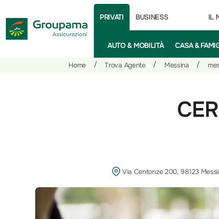
PRIVATI
BUSINESS
IL
AUTO & MOBILITÀ
CASA & FAMI
Salta
Vai
Vai
/
/
/
Home
Trova Agente
Messina
mes
al
ai
alle
contenuto
prodotti
azioni
per
rapide
CER
la
sezione
Privati
Via Centonze 200, 98123 Messi