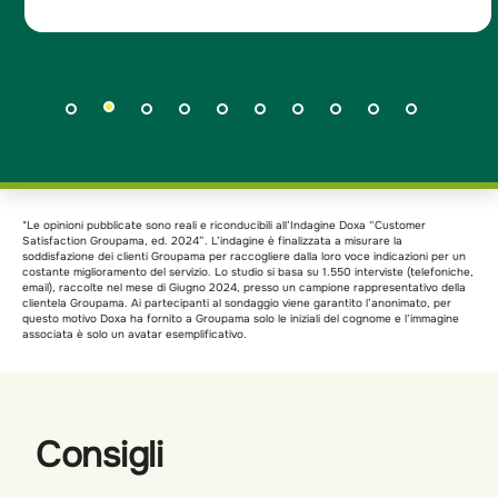
*Le opinioni pubblicate sono reali e riconducibili all’Indagine Doxa “Customer
Satisfaction Groupama, ed. 2024”. L’indagine è finalizzata a misurare la
soddisfazione dei clienti Groupama per raccogliere dalla loro voce indicazioni per un
costante miglioramento del servizio. Lo studio si basa su 1.550 interviste (telefoniche,
email), raccolte nel mese di Giugno 2024, presso un campione rappresentativo della
clientela Groupama. Ai partecipanti al sondaggio viene garantito l’anonimato, per
questo motivo Doxa ha fornito a Groupama solo le iniziali del cognome e l’immagine
associata è solo un avatar esemplificativo.
Consigli