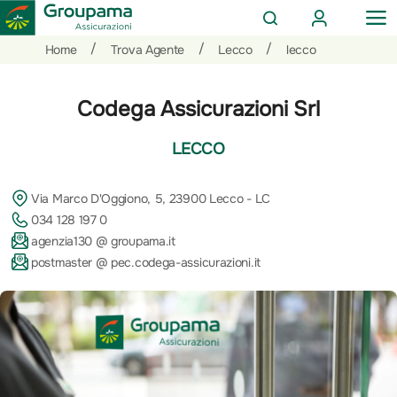
AREA
OP
CERCA
CLIENTI
ME
Salta
Vai
Vai
/
/
/
Home
Trova Agente
Lecco
lecco
al
ai
alle
contenuto
prodotti
azioni
Codega Assicurazioni Srl
per
rapide
la
LECCO
sezione
Privati
Via Marco D'Oggiono, 5, 23900 Lecco - LC
034 128 197 0
agenzia130 @ groupama.it
postmaster @ pec.codega-assicurazioni.it