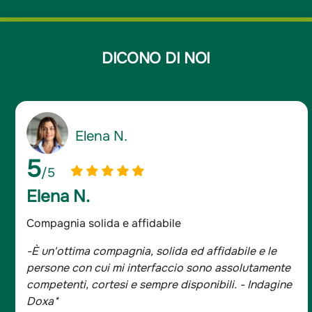
DICONO DI NOI
Giancarlo D.
5
/5
Giancarlo D.
Assicurato da oltre 20 anni
bile e le
-Sono assicurato da oltre 20 anni e mi s
solutamente
trovato bene, tutta la famiglia è con Gro
. - Indagine
- Indagine Doxa*