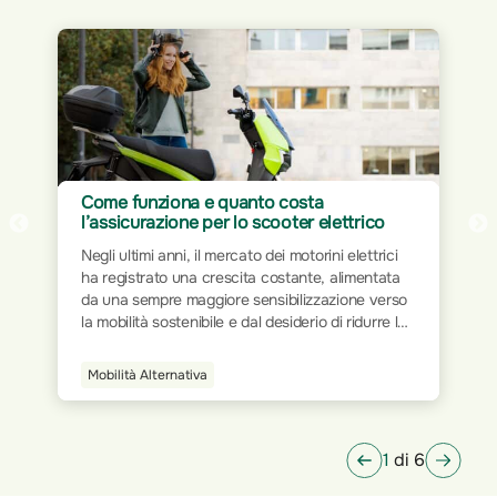
Assicurazione per Home Office: proteggi
ico
il tuo spazio di lavoro
ttrici
Il mondo del lavoro ha subito trasformazioni
ntata
significative nel corso dei decenni. Dalla rigidità
 verso
delle postazioni fisiche all’interno degli uffici
urre le
tradizionali, si è progressivamente passati a
i a
modalità più flessibili e dinamiche. L’avvento
della tecnologia e la digitalizzazione dei processi
Smart Home
che
hanno ridisegnato le modalità operative,
tendo
permettendo a milioni di persone di lavorare da
qualsiasi luogo.
1
di 6