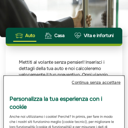
Auto
Casa
Vita e infortuni
Mettiti al volante senza pensieri! Inserisci i
dettagli della tua auto e noi calcoleremo
velocemente il tuo preventivo. Ogni viaggio
merita la giusta protezione.
Continua senza accettare
Inserisci Targa
Personalizza la tua esperienza con i
cookie
Email
Anche noi utilizziamo i cookie! Perché? In primis, per fare in modo
che i nostri siti funzionino meglio (cookie tecnici), per migliorare le
loro funzionalità (cookie di funzionalità) e per misurare i dati di