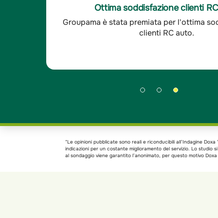
sfatto, le altre compagnie
-È un'ottima compagnia,
Ottima soddisfazione clienti R
 ora il mio agente è sempre
cui mi interfaccio sono
aranzie
Groupama è stata premiata per l'ottima so
 - Indagine Doxa*
sempre disponibili. - I
clienti RC auto.
*Le opinioni pubblicate sono reali e riconducibili all’Indagine Do
indicazioni per un costante miglioramento del servizio. Lo studio 
al sondaggio viene garantito l’anonimato, per questo motivo Doxa h