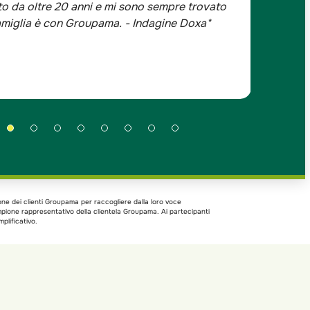
o da oltre 20 anni e mi sono sempre trovato
-Prezzi
famiglia è con Groupama. - Indagine Doxa*
trovato
one dei clienti Groupama per raccogliere dalla loro voce
ampione rappresentativo della clientela Groupama. Ai partecipanti
plificativo.