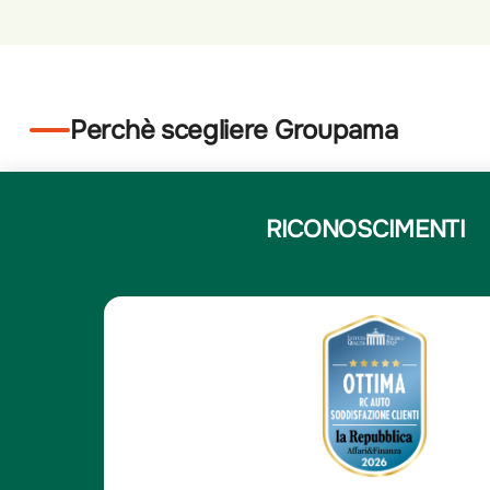
Perchè scegliere Groupama
RICONOSCIMENTI
5
Elena N.
/5
Elena N.
e
Compagnia solida e affi