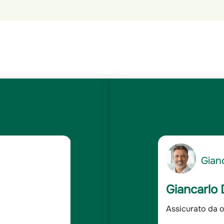
5
Gianc
/5
Giancarlo 
dabile
Assicurato da o