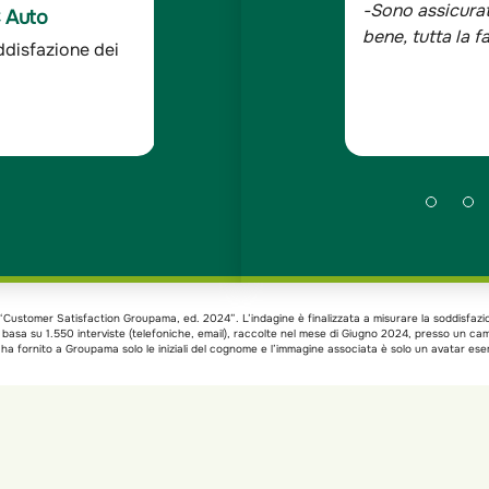
 solida ed affidabile e le persone con
-Sono assicurat
C Auto
 assolutamente competenti, cortesi e
bene, tutta la 
ddisfazione dei
ndagine Doxa*
xa “Customer Satisfaction Groupama, ed. 2024”. L’indagine è finalizzata a misurare la soddisfazi
si basa su 1.550 interviste (telefoniche, email), raccolte nel mese di Giugno 2024, presso un c
a fornito a Groupama solo le iniziali del cognome e l’immagine associata è solo un avatar esem