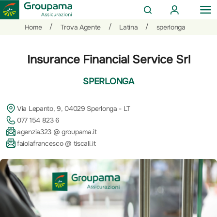
AREA
OP
CERCA
CLIENTI
ME
Salta
Vai
Vai
/
/
/
Home
Trova Agente
Latina
sperlonga
al
ai
alle
contenuto
prodotti
azioni
Insurance Financial Service Srl
per
rapide
la
SPERLONGA
sezione
Privati
Via Lepanto, 9, 04029 Sperlonga - LT
077 154 823 6
agenzia323 @ groupama.it
faiolafrancesco @ tiscali.it