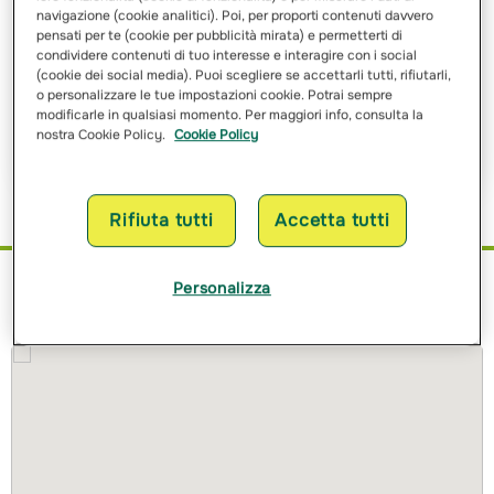
navigazione (cookie analitici). Poi, per proporti contenuti davvero
pensati per te (cookie per pubblicità mirata) e permetterti di
Ho letto e ho compreso
l’informativa sulle finalità
e sulle
condividere contenuti di tuo interesse e interagire con i social
modalità del trattamento dei miei dati personali
(cookie dei social media). Puoi scegliere se accettarli tutti, rifiutarli,
o personalizzare le tue impostazioni cookie. Potrai sempre
modificarle in qualsiasi momento. Per maggiori info, consulta la
Richiedi Preventivo
nostra Cookie Policy.
Cookie Policy
Rifiuta tutti
Accetta tutti
Personalizza
Dove siamo