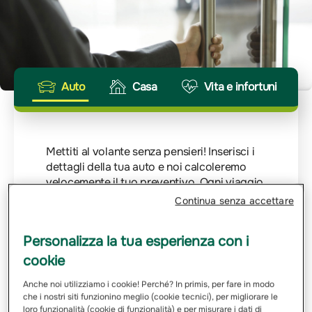
Auto
Casa
Vita e infortuni
Mettiti al volante senza pensieri! Inserisci i
dettagli della tua auto e noi calcoleremo
velocemente il tuo preventivo. Ogni viaggio
merita la giusta protezione.
Continua senza accettare
Inserisci Targa
Personalizza la tua esperienza con i
cookie
Email
Anche noi utilizziamo i cookie! Perché? In primis, per fare in modo
che i nostri siti funzionino meglio (cookie tecnici), per migliorare le
loro funzionalità (cookie di funzionalità) e per misurare i dati di