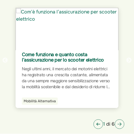
Come funziona e quanto costa
l’assicurazione per lo scooter elettrico
Negli ultimi anni, il mercato dei motorini elettrici
ha registrato una crescita costante, alimentata
da una sempre maggiore sensibilizzazione verso
la mobilità sostenibile e dal desiderio di ridurre le
emissioni inquinanti. Come per tutti i veicoli a
motore, anche per gli scooter elettrici è
Mobilità Alternativa
obbligatorio disporre di un'assicurazione che
consenta la circolazione su strada, garantendo
protezione in caso di incidenti.
1
di 6