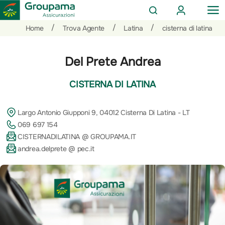
AREA
OP
CERCA
CLIENTI
ME
Salta
Vai
Vai
/
/
/
Home
Trova Agente
Latina
cisterna di latina
al
ai
alle
contenuto
prodotti
azioni
Del Prete Andrea
per
rapide
la
CISTERNA DI LATINA
sezione
Privati
Largo Antonio Giupponi 9, 04012 Cisterna Di Latina - LT
069 697 154
CISTERNADILATINA @ GROUPAMA.IT
andrea.delprete @ pec.it