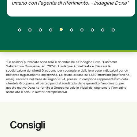
umano con l'agente di riferimento. - Indagine Doxa*
*Le opinioni pubblicate sono reali e riconducibili all’Indagine Doxa “Customer
Satisfaction Groupama, ed. 2024”. L’indagine è finalizzata a misurare la
soddisfazione dei clienti Groupama per raccogliere dalla loro voce indicazioni per un
costante miglioramento del servizio. Lo studio si basa su 1.550 interviste (telefoniche,
email), raccolte nel mese di Giugno 2024, presso un campione rappresentativo della
clientela Groupama. Ai partecipanti al sondaggio viene garantito l’anonimato, per
questo motivo Doxa ha fornito a Groupama solo le iniziali del cognome e l’immagine
associata è solo un avatar esemplificativo.
Consigli