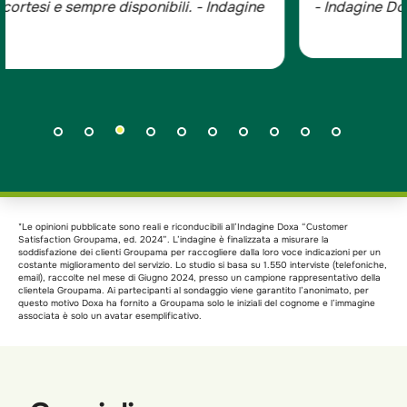
- Indagine Doxa*
*Le opinioni pubblicate sono reali e riconducibili all’Indagine Doxa “Customer
Satisfaction Groupama, ed. 2024”. L’indagine è finalizzata a misurare la
soddisfazione dei clienti Groupama per raccogliere dalla loro voce indicazioni per un
costante miglioramento del servizio. Lo studio si basa su 1.550 interviste (telefoniche,
email), raccolte nel mese di Giugno 2024, presso un campione rappresentativo della
clientela Groupama. Ai partecipanti al sondaggio viene garantito l’anonimato, per
questo motivo Doxa ha fornito a Groupama solo le iniziali del cognome e l’immagine
associata è solo un avatar esemplificativo.