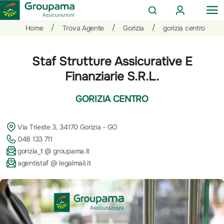
AREA
OP
CERCA
CLIENTI
ME
Salta
Vai
Vai
/
/
/
Home
Trova Agente
Gorizia
gorizia centro
al
ai
alle
contenuto
prodotti
azioni
Staf Strutture Assicurative E
per
rapide
la
Finanziarie S.R.L.
sezione
Privati
GORIZIA CENTRO
Via Trieste 3, 34170 Gorizia - GO
048 133 711
gorizia_t @ groupama.it
agentistaf @ legalmail.it