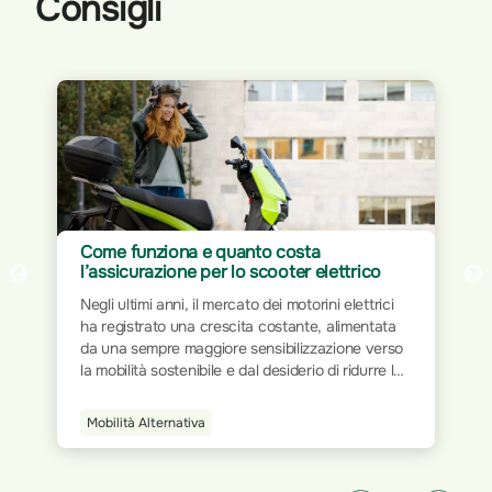
Consigli
Assicurazione per Home Office: proteggi
il tuo spazio di lavoro
Il mondo del lavoro ha subito trasformazioni
significative nel corso dei decenni. Dalla rigidità
delle postazioni fisiche all’interno degli uffici
tradizionali, si è progressivamente passati a
modalità più flessibili e dinamiche. L’avvento
della tecnologia e la digitalizzazione dei processi
Smart Home
hanno ridisegnato le modalità operative,
permettendo a milioni di persone di lavorare da
qualsiasi luogo.