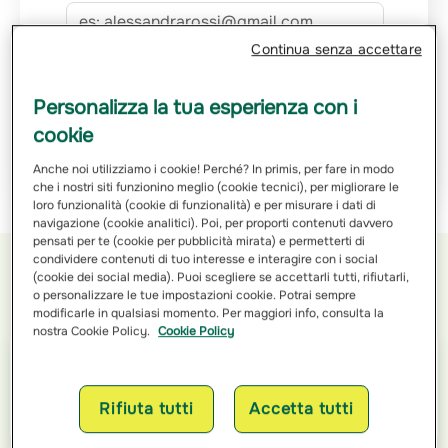
Continua senza accettare
Ho letto e ho compreso
l’informativa sulle finalità
e sulle
modalità del trattamento dei miei dati personali
Personalizza la tua esperienza con i
cookie
Richiedi Preventivo
Anche noi utilizziamo i cookie! Perché? In primis, per fare in modo
che i nostri siti funzionino meglio (cookie tecnici), per migliorare le
loro funzionalità (cookie di funzionalità) e per misurare i dati di
navigazione (cookie analitici). Poi, per proporti contenuti davvero
pensati per te (cookie per pubblicità mirata) e permetterti di
condividere contenuti di tuo interesse e interagire con i social
(cookie dei social media). Puoi scegliere se accettarli tutti, rifiutarli,
Orari di apertura
o personalizzare le tue impostazioni cookie. Potrai sempre
modificarle in qualsiasi momento. Per maggiori info, consulta la
nostra Cookie Policy.
Cookie Policy
Lunedì
09:00 - 12:30
Rifiuta tutti
Accetta tutti