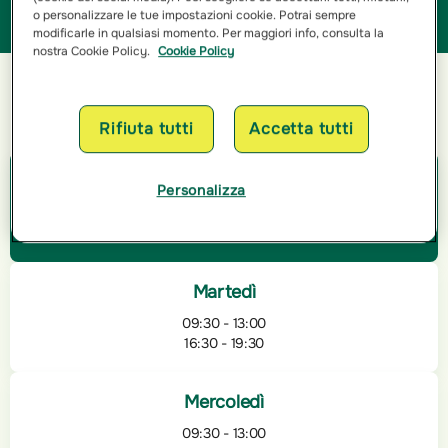
preventivo personalizzato in base alle tue esigenze!
o personalizzare le tue impostazioni cookie. Potrai sempre
modificarle in qualsiasi momento. Per maggiori info, consulta la
nostra Cookie Policy.
Cookie Policy
Orari di apertura
Rifiuta tutti
Accetta tutti
Lunedì
Personalizza
09:30 - 13:00
16:30 - 19:30
Martedì
09:30 - 13:00
16:30 - 19:30
Mercoledì
09:30 - 13:00