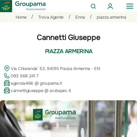
AREA
OP
CERCA
CLIENTI
ME
Salta
Vai
Vai
/
/
/
Home
Trova Agente
Enna
piazza armerina
al
ai
alle
contenuto
prodotti
azioni
Cannetti Giuseppe
per
rapide
la
PIAZZA ARMERINA
sezione
Privati
Via Chiaranda' 53, 94015 Piazza Armerina - EN
093 568 241 7
agenzia466 @ groupama.it
cannettigiuseppe @ arubapec.it