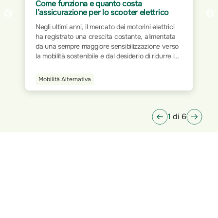
Assicurazione per Home Office: proteggi
il tuo spazio di lavoro
Il mondo del lavoro ha subito trasformazioni
significative nel corso dei decenni. Dalla rigidità
delle postazioni fisiche all’interno degli uffici
tradizionali, si è progressivamente passati a
modalità più flessibili e dinamiche. L’avvento
della tecnologia e la digitalizzazione dei processi
Smart Home
hanno ridisegnato le modalità operative,
permettendo a milioni di persone di lavorare da
qualsiasi luogo.
1
di 6