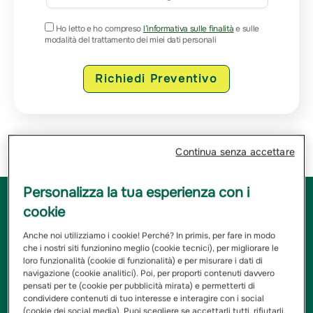
Ho letto e ho compreso
l’informativa sulle finalità
e sulle
modalità del trattamento dei miei dati personali
Richiedi Preventivo
Continua senza accettare
Personalizza la tua esperienza con i
L’ Agenzia di Piazza Armerina da sempre ti offre la
cookie
soluzione migliore per la tua protezione! I nostri Agenti
sono a tua disposizione per aiutarti a trovare la tua
Anche noi utilizziamo i cookie! Perché? In primis, per fare in modo
polizza ideale. Ti offriamo le più innovative tipologie di
che i nostri siti funzionino meglio (cookie tecnici), per migliorare le
loro funzionalità (cookie di funzionalità) e per misurare i dati di
Assicurazione per auto, casa, salute, famiglia, impresa,
navigazione (cookie analitici). Poi, per proporti contenuti davvero
previdenza e per tutte le altre aree che necessitano di
pensati per te (cookie per pubblicità mirata) e permetterti di
una copertura, per proteggere sempre tutto ciò che
condividere contenuti di tuo interesse e interagire con i social
ami. Visita la nostra Agenzia per ottenere subito un
(cookie dei social media). Puoi scegliere se accettarli tutti, rifiutarli,