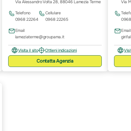
Via Alessandro Volta 28, 88046 Lamezia Terme
Via M
Telefono
Cellulare
Telef
0968 22264
0968 22265
0968
Email
Email
lameziaterme@groupama.it
girif
Visita il sito
Ottieni indicazioni
Visi
Contatta
Agenzia