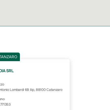
TANZARO
IA SRL
zzo
ntonio Lombardi 6B Iiip, 88100 Catanzaro
ono
 771353