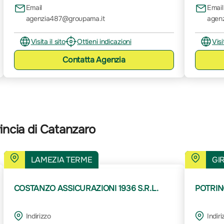
Email
Email
agenzia487@groupama.it
agen
Visita il sito
Ottieni indicazioni
Visi
Contatta
Agenzia
incia di Catanzaro
LAMEZIA TERME
GI
COSTANZO ASSICURAZIONI 1936 S.R.L.
POTRIN
Indirizzo
Indiri