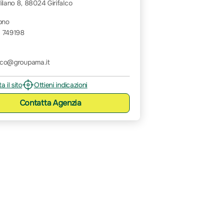
ilano 8, 88024 Girifalco
ono
 749198
alco@groupama.it
ta il sito
Ottieni indicazioni
Contatta
Agenzia