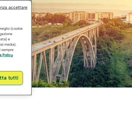
enza accettare
 meglio (cookie
vigazione
rata) e
ial media).
ai sempre
e Policy
ta tutti
nzaro