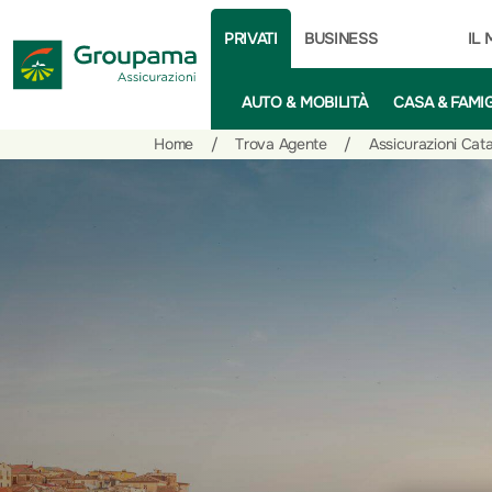
PRIVATI
BUSINESS
IL
AUTO & MOBILITÀ
CASA & FAMI
Salta
Vai
Vai
Home
/
Trova Agente
/
Assicurazioni Cat
al
ai
alle
contenuto
prodotti
azioni
per
rapide
la
sezione
Privati