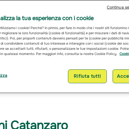
Continua s
lizza la tua esperienza con i cookie
ilizziamo i cookie! Perché? In primis, per fare in modo che i nostri siti funzionino
r migliorare le loro funzionalità (cookie di funzionalità) e per misurare i dati di na
itici). Poi, per proporti contenuti davvero pensati per te (cookie per pubblicità mi
 di condividere contenuti di tuo interesse e interagire con i social (cookie dei soc
re se accettarli tutti, rifiutarli, o personalizzare le tue impostazioni cookie. Potr
 in qualsiasi momento. Per maggiori info, consulta la nostra Cookie Policy.
Cooki
izza
Rifiuta tutti
Accet
Assicurazioni Cata
ni Catanzaro