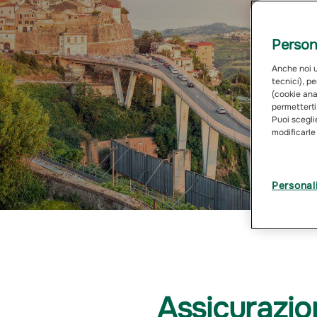
Persona
Anche noi ut
tecnici), pe
(cookie anal
permetterti
Puoi sceglie
modificarle
Personal
Assicurazio