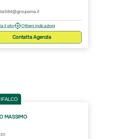
zia584@groupama.it
ta il sito
Ottieni indicazioni
Contatta
Agenzia
RIFALCO
O MASSIMO
zzo