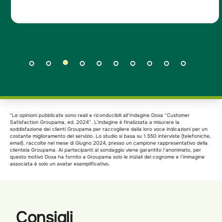
*Le opinioni pubblicate sono reali e riconducibili all’Indagine Doxa “Customer
Satisfaction Groupama, ed. 2024”. L’indagine è finalizzata a misurare la
soddisfazione dei clienti Groupama per raccogliere dalla loro voce indicazioni per un
costante miglioramento del servizio. Lo studio si basa su 1.550 interviste (telefoniche,
email), raccolte nel mese di Giugno 2024, presso un campione rappresentativo della
clientela Groupama. Ai partecipanti al sondaggio viene garantito l’anonimato, per
questo motivo Doxa ha fornito a Groupama solo le iniziali del cognome e l’immagine
associata è solo un avatar esemplificativo.
Consigli