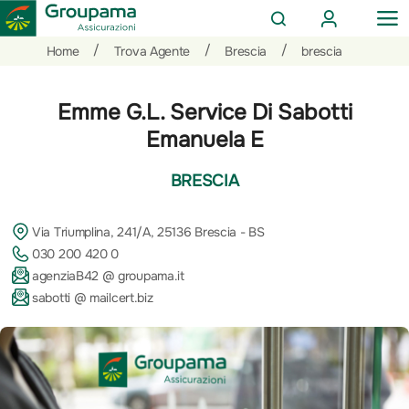
AREA
OP
CERCA
CLIENTI
ME
Salta
Vai
Vai
/
/
/
Home
Trova Agente
Brescia
brescia
al
ai
alle
contenuto
prodotti
azioni
Emme G.L. Service Di Sabotti
per
rapide
la
Emanuela E
sezione
Privati
BRESCIA
Via Triumplina, 241/A, 25136 Brescia - BS
030 200 420 0
agenziaB42 @ groupama.it
sabotti @ mailcert.biz