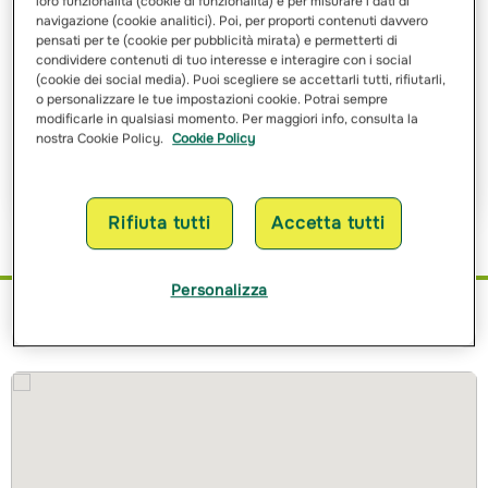
loro funzionalità (cookie di funzionalità) e per misurare i dati di
navigazione (cookie analitici). Poi, per proporti contenuti davvero
pensati per te (cookie per pubblicità mirata) e permetterti di
condividere contenuti di tuo interesse e interagire con i social
Ho letto e ho compreso
l’informativa sulle finalità
e sulle
(cookie dei social media). Puoi scegliere se accettarli tutti, rifiutarli,
modalità del trattamento dei miei dati personali
o personalizzare le tue impostazioni cookie. Potrai sempre
modificarle in qualsiasi momento. Per maggiori info, consulta la
nostra Cookie Policy.
Cookie Policy
Richiedi Preventivo
Rifiuta tutti
Accetta tutti
Personalizza
Dove siamo