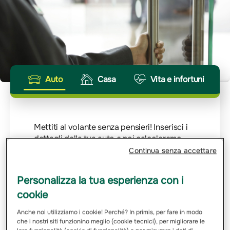
Auto
Casa
Vita e infortuni
Mettiti al volante senza pensieri! Inserisci i
dettagli della tua auto e noi calcoleremo
velocemente il tuo preventivo. Ogni viaggio
Continua senza accettare
merita la giusta protezione.
Personalizza la tua esperienza con i
Inserisci Targa
cookie
Anche noi utilizziamo i cookie! Perché? In primis, per fare in modo
che i nostri siti funzionino meglio (cookie tecnici), per migliorare le
Email