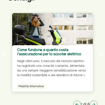
Assicurazione per Home Office: proteggi
il tuo spazio di lavoro
Il mondo del lavoro ha subito trasformazioni
significative nel corso dei decenni. Dalla rigidità
delle postazioni fisiche all’interno degli uffici
tradizionali, si è progressivamente passati a
modalità più flessibili e dinamiche. L’avvento
della tecnologia e la digitalizzazione dei processi
Smart Home
hanno ridisegnato le modalità operative,
permettendo a milioni di persone di lavorare da
qualsiasi luogo.
1
di 6