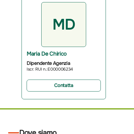
MD
Maria De Chirico
Dipendente Agenzia
Iscr. RUI n.:E000006234
Contatta
Dove siamo