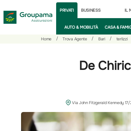
PRIVATI
BUSINESS
IL
AUTO & MOBILITÀ
CASA & FAMI
Salta
Vai
Vai
/
/
/
Home
Trova Agente
Bari
terlizzi
al
ai
alle
contenuto
prodotti
azioni
per
rapide
De Chiri
la
sezione
Privati
Via John Fitzgerald Kennedy 17/2