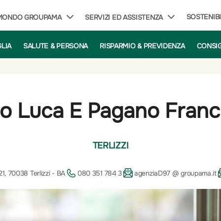
SOSTENIBI
 MONDO GROUPAMA
SERVIZI ED ASSISTENZA
GLIA
SALUTE & PERSONA
RISPARMIO & PREVIDENZA
CONSIG
co Luca E Pagano Fran
TERLIZZI
1, 70038 Terlizzi - BA
080 351 784 3
agenziaD97 @ groupama.it