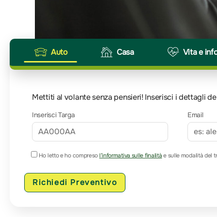
Auto
Casa
Vita e inf
Mettiti al volante senza pensieri! Inserisci i dettagli
Inserisci Targa
Email
Ho letto e ho compreso
l’informativa sulle finalità
e sulle modalità del t
Richiedi Preventivo