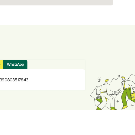
WhatsApp
390803517843