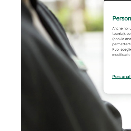
Persona
Anche noi ut
tecnici), pe
(cookie anal
permetterti
Puoi sceglie
modificarle
Personal