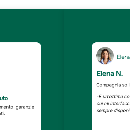
5
Gianc
/5
Giancarlo 
dabile
Assicurato da o
 solida ed affidabile e le persone con
-Sono assicurat
C Auto
 assolutamente competenti, cortesi e
bene, tutta la 
ddisfazione dei
ndagine Doxa*