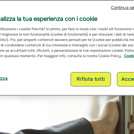
Continua s
lizza la tua esperienza con i cookie
ilizziamo i cookie! Perché? In primis, per fare in modo che i nostri siti funzionino
r migliorare le loro funzionalità (cookie di funzionalità) e per misurare i dati di na
itici). Poi, per proporti contenuti davvero pensati per te (cookie per pubblicità mi
 di condividere contenuti di tuo interesse e interagire con i social (cookie dei soc
re se accettarli tutti, rifiutarli, o personalizzare le tue impostazioni cookie. Potr
 in qualsiasi momento. Per maggiori info, consulta la nostra Cookie Policy.
Cooki
izza
Rifiuta tutti
Accet