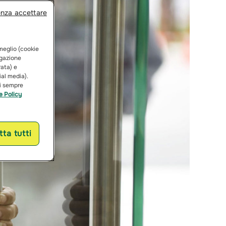
enza accettare
 meglio (cookie
vigazione
rata) e
ial media).
ai sempre
e Policy
ta tutti