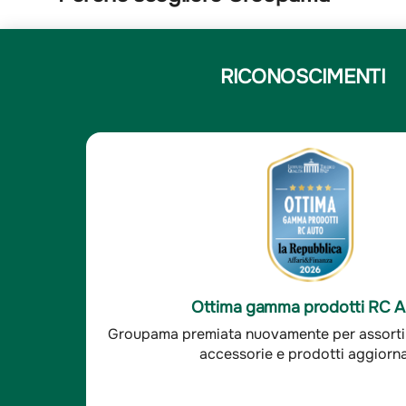
RICONOSCIMENTI
5
Elena N.
/5
Elena N.
e
Compagnia solida e affi
sfatto, le altre compagnie
-È un'ottima compagnia,
Ottima soddisfazione clienti R
 ora il mio agente è sempre
cui mi interfaccio sono
aranzie
Groupama è stata premiata per l'ottima so
 - Indagine Doxa*
sempre disponibili. - I
clienti RC auto.