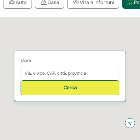
Auto
Casa
Vita e infortuni
Pa
Dove
Cerca