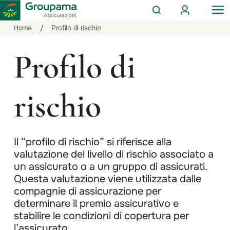
AREA
OP
CERCA
CLIENTI
ME
Salta
Vai
Vai
Home
/
Profilo di rischio
al
ai
alle
contenuto
prodotti
azioni
Profilo di
per
rapide
la
sezione
rischio
Privati
Il “profilo di rischio” si riferisce alla
valutazione del livello di rischio associato a
un assicurato o a un gruppo di assicurati.
Questa valutazione viene utilizzata dalle
compagnie di assicurazione per
determinare il premio assicurativo e
stabilire le condizioni di copertura per
l’assicurato.