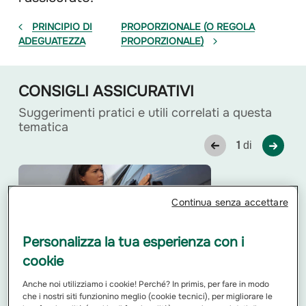
PRINCIPIO DI
PROPORZIONALE (O REGOLA
ADEGUATEZZA
PROPORZIONALE)
CONSIGLI ASSICURATIVI
Suggerimenti pratici e utili correlati a questa
tematica
1
di
Continua senza accettare
Personalizza la tua esperienza con i
Sinistri e classi di merito
cookie
nell'assicurazione: cos'è e come
funziona la garanzia Maxi Valore
Anche noi utilizziamo i cookie! Perché? In primis, per fare in modo
RCA
che i nostri siti funzionino meglio (cookie tecnici), per migliorare le