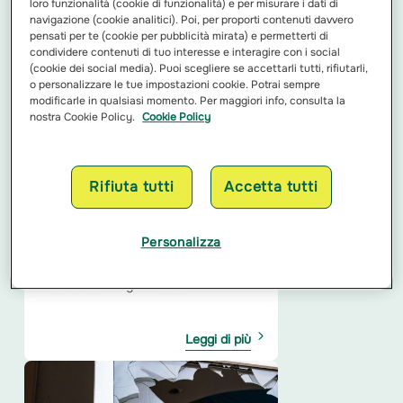
loro funzionalità (cookie di funzionalità) e per misurare i dati di
L'assicurazione auto rappresenta un
navigazione (cookie analitici). Poi, per proporti contenuti davvero
elemento imprescindibile nella
pensati per te (cookie per pubblicità mirata) e permetterti di
gestione dei rischi legati alla
condividere contenuti di tuo interesse e interagire con i social
circolazione stradale. Tra...
Leggi di più
(cookie dei social media). Puoi scegliere se accettarli tutti, rifiutarli,
o personalizzare le tue impostazioni cookie. Potrai sempre
modificarle in qualsiasi momento. Per maggiori info, consulta la
nostra Cookie Policy.
Cookie Policy
Rifiuta tutti
Accetta tutti
TFR in azienda oppure TFR
Fondo Pensione: cosa conviene?
Personalizza
Il Trattamento di fine rapporto è un
elemento retributivo che, pur
maturando in ogni mese...
Leggi di più